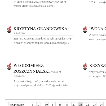
W dniu 4 sierpnia 2023 roku przeżywszy lat 78,
2023 r. odeszła
zmarła Marta Taranczewska z domu...
KRYSTYNA GRANDOWSKA
IWONA 
KRAKÓW
Z żalem zawiad
mgr reh. Krystyna Grandowska Absolwentka AWF
roku, przeżyws
Kraków. Manager zespołu tańca nowoczesnego...
WŁODZIMIERZ
KRZYSZ
ROSZCZYNIALSKI
WIEK: 76
"Zbyt wcześni
KRAKÓW
skończyłeś. Wś
A sprawiedliwy, choćby umarł przedwcześnie,
znajdzie odpoczynek (Mdr 4,7) Z głębokim żalem...
« poprzednie
1
...
16
17
18
19
20
21
22
23
24