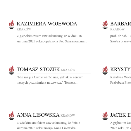
KAZIMIERA WOJEWODA
BARBAR
KRAKÓW
KRAKÓW
Z głębokim żalem zawiadamiamy, że w dniu 16
prof. dr hab.
sierpnia 2023 roku, opatrzona Św. Sakramentami...
Siostra przeży
TOMASZ STOŻEK
KRYSTY
KRAKÓW
"Nie ma już Ciebie wśród nas, jednak w sercach
Krystyna Wols
naszych pozostaniesz na zawsze." Tomasz...
Prababcia Przeż
ANNA LISOWSKA
JACEK 
KRAKÓW
Z wielkim smutkiem zawiadamiamy, że dnia 3
Z głębokim żal
sierpnia 2023 roku zmarła Anna Lisowska
2023 roku, w w