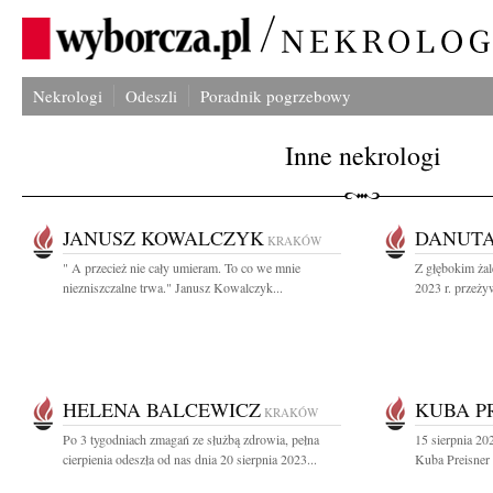
Nekrologi
Odeszli
Poradnik pogrzebowy
Inne nekrologi
JANUSZ KOWALCZYK
DANUTA
KRAKÓW
" A przecież nie cały umieram. To co we mnie
Z głębokim żal
niezniszczalne trwa." Janusz Kowalczyk...
2023 r. przeżyw
HELENA BALCEWICZ
KUBA P
KRAKÓW
Po 3 tygodniach zmagań ze służbą zdrowia, pełna
15 sierpnia 2
cierpienia odeszła od nas dnia 20 sierpnia 2023...
Kuba Preisner 