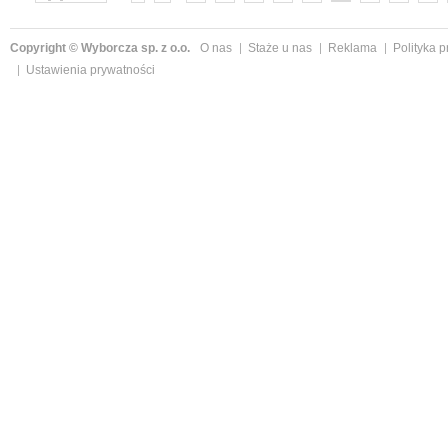
»
Copyright © Wyborcza sp. z o.o.
O nas
Staże u nas
Reklama
Polityka 
Ustawienia prywatności