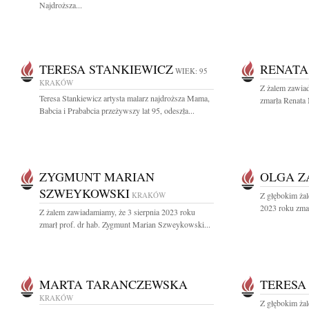
Najdroższa...
TERESA STANKIEWICZ
RENAT
WIEK: 95
KRAKÓW
Z żalem zawiad
Teresa Stankiewicz artysta malarz najdroższa Mama,
zmarła Renata
Babcia i Prababcia przeżywszy lat 95, odeszła...
ZYGMUNT MARIAN
OLGA Z
SZWEYKOWSKI
KRAKÓW
Z głębokim żal
2023 roku zmar
Z żalem zawiadamiamy, że 3 sierpnia 2023 roku
zmarł prof. dr hab. Zygmunt Marian Szweykowski...
MARTA TARANCZEWSKA
TERESA
KRAKÓW
Z głębokim żal