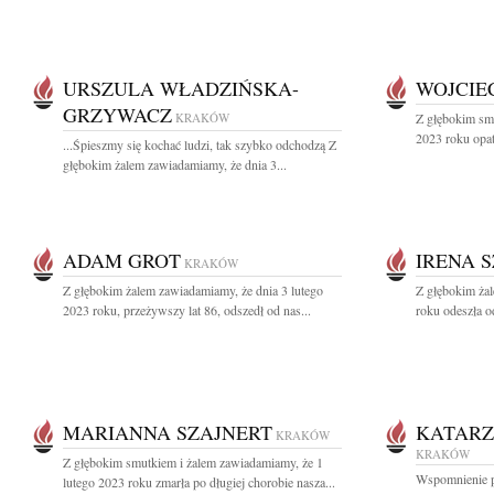
URSZULA WŁADZIŃSKA-
WOJCIE
GRZYWACZ
KRAKÓW
Z głębokim sm
2023 roku opat
...Śpieszmy się kochać ludzi, tak szybko odchodzą Z
głębokim żalem zawiadamiamy, że dnia 3...
ADAM GROT
IRENA 
KRAKÓW
Z głębokim żalem zawiadamiamy, że dnia 3 lutego
Z głębokim ża
2023 roku, przeżywszy lat 86, odszedł od nas...
roku odeszła o
MARIANNA SZAJNERT
KATARZ
KRAKÓW
KRAKÓW
Z głębokim smutkiem i żalem zawiadamiamy, że 1
Wspomnienie po
lutego 2023 roku zmarła po długiej chorobie nasza...