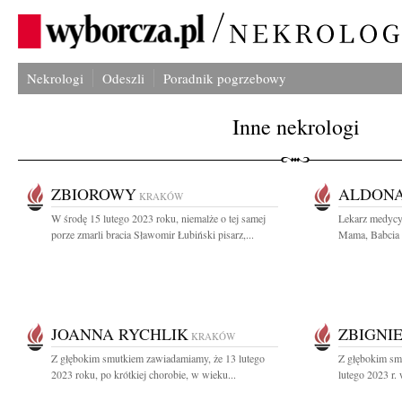
Nekrologi
Odeszli
Poradnik pogrzebowy
Inne nekrologi
ZBIOROWY
ALDON
KRAKÓW
W środę 15 lutego 2023 roku, niemalże o tej samej
Lekarz medycy
porze zmarli bracia Sławomir Łubiński pisarz,...
Mama, Babcia i
JOANNA RYCHLIK
ZBIGNI
KRAKÓW
Z głębokim smutkiem zawiadamiamy, że 13 lutego
Z głębokim sm
2023 roku, po krótkiej chorobie, w wieku...
lutego 2023 r.