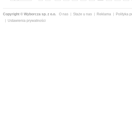
»
Copyright © Wyborcza sp. z o.o.
O nas
Staże u nas
Reklama
Polityka 
Ustawienia prywatności