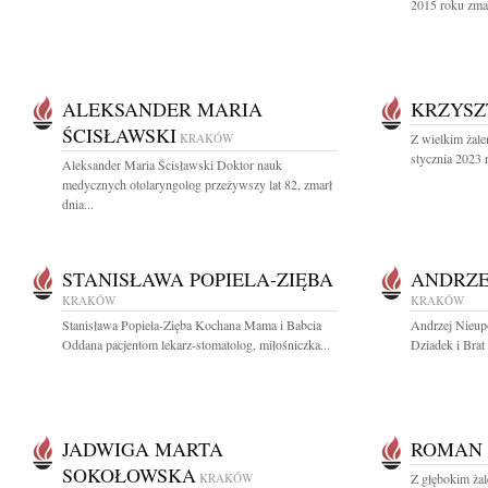
2015 roku zmar
ALEKSANDER MARIA
KRZYSZ
ŚCISŁAWSKI
KRAKÓW
Z wielkim żal
stycznia 2023 r
Aleksander Maria Ścisławski Doktor nauk
medycznych otolaryngolog przeżywszy lat 82, zmarł
dnia...
STANISŁAWA POPIELA-ZIĘBA
ANDRZE
KRAKÓW
KRAKÓW
Stanisława Popiela-Zięba Kochana Mama i Babcia
Andrzej Nieupo
Oddana pacjentom lekarz-stomatolog, miłośniczka...
Dziadek i Brat 
JADWIGA MARTA
ROMAN 
SOKOŁOWSKA
KRAKÓW
Z głębokim ża