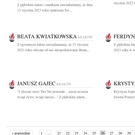
stycznia 2023 
Z głębokim żalem i smutkiem zawiadamiamy, że dnia
13 stycznia 2023 roku opatrzona Św....
BEATA KWIATKOWSKA
FERDYN
KRAKÓW
Z ogromnym żalem zawiadamiamy, że 15 stycznia
Z głębokim żal
2023 roku odeszła od nas niespodziewanie Beata...
2023 roku w wi
JANUSZ GAJEC
KRYSTY
KRAKÓW
"I chociaż serce Twe bić przestało ...nasze uczucia
Krystyna Szpu
wciąż żywe, wciąż mocne..." Z głębokim żalem...
Siostra Przeżyw
« poprzednie
1
...
21
22
23
24
25
26
27
28
29