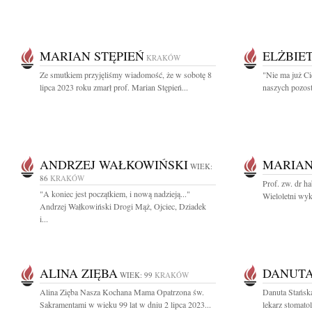
MARIAN STĘPIEŃ
ELŻBIE
KRAKÓW
Ze smutkiem przyjęliśmy wiadomość, że w sobotę 8
"Nie ma już Ci
lipca 2023 roku zmarł prof. Marian Stępień...
naszych pozost
ANDRZEJ WAŁKOWIŃSKI
MARIAN
WIEK:
86
KRAKÓW
Prof. zw. dr 
"A koniec jest początkiem, i nową nadzieją..."
Wieloletni wyk
Andrzej Wałkowiński Drogi Mąż, Ojciec, Dziadek
i...
ALINA ZIĘBA
DANUTA
WIEK: 99
KRAKÓW
Alina Zięba Nasza Kochana Mama Opatrzona św.
Danuta Stańs
Sakramentami w wieku 99 lat w dniu 2 lipca 2023...
lekarz stomato