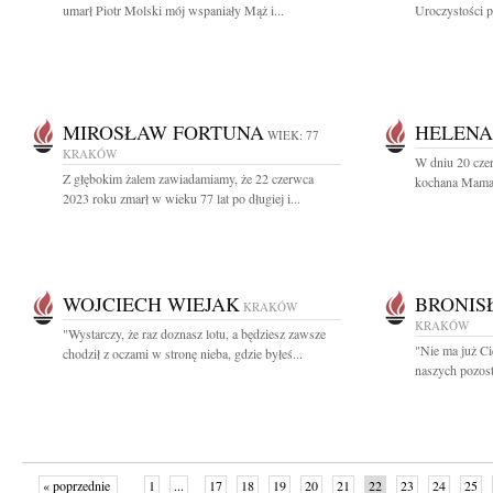
umarł Piotr Molski mój wspaniały Mąż i...
Uroczystości p
MIROSŁAW FORTUNA
HELENA
WIEK: 77
KRAKÓW
W dniu 20 cze
Z głębokim żalem zawiadamiamy, że 22 czerwca
kochana Mama, 
2023 roku zmarł w wieku 77 lat po długiej i...
WOJCIECH WIEJAK
BRONIS
KRAKÓW
KRAKÓW
"Wystarczy, że raz doznasz lotu, a będziesz zawsze
"Nie ma już Ci
chodził z oczami w stronę nieba, gdzie byłeś...
naszych pozost
« poprzednie
1
...
17
18
19
20
21
22
23
24
25