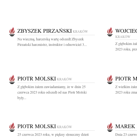
ZBYSZEK PIRZAŃSKI
WOJCIE
KRAKÓW
KRAKÓW
Na wieczną, harcerską wartę odszedł Zbyszek
Z głębokim ża
Pirzański harcmistrz, instruktor i odnowiciel 3...
2023 roku, prz
PIOTR MOLSKI
PIOTR 
KRAKÓW
Z głębokim żalem zawiadamiamy, że w dniu 25
Z wielkim żal
czerwca 2023 roku odszedł od nas Piotr Molski
2023 roku zmar
były...
PIOTR MOLSKI
MAREK 
KRAKÓW
25 czerwca 2023 roku, w piękny słoneczny dzień
Dnia 23 czerw