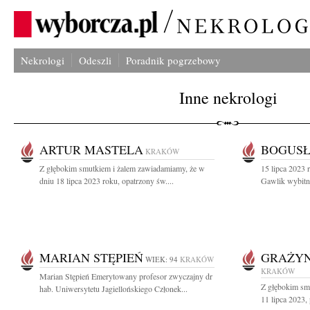
Nekrologi
Odeszli
Poradnik pogrzebowy
Inne nekrologi
ARTUR MASTELA
BOGUSŁ
KRAKÓW
Z głębokim smutkiem i żalem zawiadamiamy, że w
15 lipca 2023 
dniu 18 lipca 2023 roku, opatrzony św....
Gawlik wybitny
MARIAN STĘPIEŃ
GRAŻYN
WIEK: 94
KRAKÓW
KRAKÓW
Marian Stępień Emerytowany profesor zwyczajny dr
Z głębokim sm
hab. Uniwersytetu Jagiellońskiego Członek...
11 lipca 2023, p