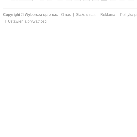
»
Copyright © Wyborcza sp. z o.o.
O nas
Staże u nas
Reklama
Polityka 
Ustawienia prywatności