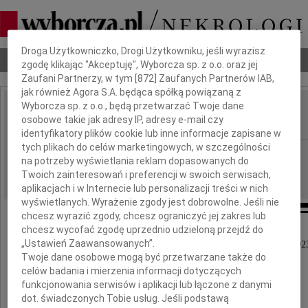
Dbamy o Twoją prywatność
Droga Użytkowniczko, Drogi Użytkowniku, jeśli wyrazisz
Nekrologi
Odeszli
Poradnik pogrzebowy
zgodę klikając "Akceptuję", Wyborcza sp. z o.o. oraz jej
Zaufani Partnerzy, w tym [
872
] Zaufanych Partnerów IAB,
jak również Agora S.A. będąca spółką powiązaną z
Wyborcza sp. z o.o., będą przetwarzać Twoje dane
Irena Szczakiel
osobowe takie jak adresy IP, adresy e-mail czy
IMIĘ I NAZWISKO:
identyfikatory plików cookie lub inne informacje zapisane w
tych plikach do celów marketingowych, w szczególności
Kraków
REGION:
na potrzeby wyświetlania reklam dopasowanych do
03.10.2023
DATA EMISJI:
Twoich zainteresowań i preferencji w swoich serwisach,
aplikacjach i w Internecie lub personalizacji treści w nich
wyświetlanych. Wyrażenie zgody jest dobrowolne. Jeśli nie
chcesz wyrazić zgody, chcesz ograniczyć jej zakres lub
chcesz wycofać zgodę uprzednio udzieloną przejdź do
„Ustawień Zaawansowanych”.
Z głębokim żalem zawiadamiamy, że 27 września 202
Twoje dane osobowe mogą być przetwarzane także do
zmarła w wieku 82 lat
celów badania i mierzenia informacji dotyczących
funkcjonowania serwisów i aplikacji lub łączone z danymi
dot. świadczonych Tobie usług. Jeśli podstawą