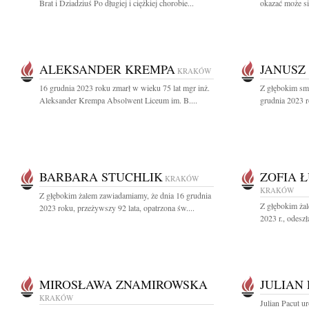
Brat i Dziadziuś Po długiej i ciężkiej chorobie...
okazać może się
ALEKSANDER KREMPA
JANUSZ
KRAKÓW
16 grudnia 2023 roku zmarł w wieku 75 lat mgr inż.
Z głębokim sm
Aleksander Krempa Absolwent Liceum im. B....
grudnia 2023 r
BARBARA STUCHLIK
ZOFIA 
KRAKÓW
KRAKÓW
Z głębokim żalem zawiadamiamy, że dnia 16 grudnia
Z głębokim ża
2023 roku, przeżywszy 92 lata, opatrzona św....
2023 r., odeszł
MIROSŁAWA ZNAMIROWSKA
JULIAN
KRAKÓW
Julian Pacut u