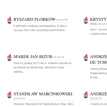
RYSZARD FLORKÓW
KRYSTY
KRAKÓW
WIEK: 80
KR
Z głębokim smutkiem zawiadamiamy, że dnia 4
Dnia 1 styczni
stycznia 2024 roku odszedł Ryszard Florków...
i ciężkiej chor
MAREK JAN BIZUB
ANDRZE
KRAKÓW
DE TCH
Dnia 28 grudnia 2023 roku w Gdańsku odszedł od
nas Marek Jan Bizub Mąż, Tata Msza święta
Andrzej Micha
żałobna...
Najukochańszy 
dr hab....
STANISŁAW MARCINKOWSKI
ANDRZE
KRAKÓW
KRAKÓW
Stanisław Marcinkowski Najukochańszy Mąż, Tatuś,
A kiedy cel os