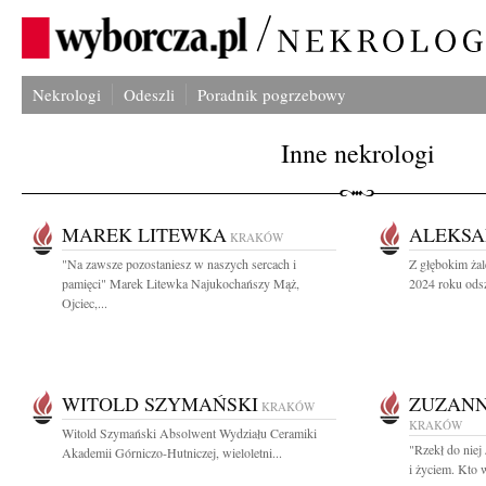
Nekrologi
Odeszli
Poradnik pogrzebowy
Inne nekrologi
MAREK LITEWKA
ALEKSA
KRAKÓW
"Na zawsze pozostaniesz w naszych sercach i
Z głębokim żal
pamięci" Marek Litewka Najukochańszy Mąż,
2024 roku odsz
Ojciec,...
WITOLD SZYMAŃSKI
ZUZANN
KRAKÓW
KRAKÓW
Witold Szymański Absolwent Wydziału Ceramiki
"Rzekł do niej
Akademii Górniczo-Hutniczej, wieloletni...
i życiem. Kto 