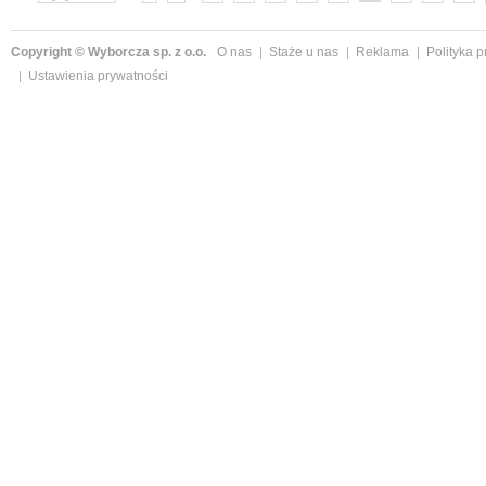
»
Copyright © Wyborcza sp. z o.o.
O nas
Staże u nas
Reklama
Polityka 
Ustawienia prywatności