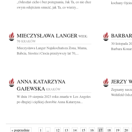
,,Odeszłaś cicho i bez pożegnania, Jak Ta, co nie chce
kochany Ojciec
swym odejściem smucić, jak Ta, co wierzy...
MIECZYSŁAWA LANGER
BARBAR
WIEK:
70
KRAKÓW
30 listopada 2
Mieczysława Langer Najukochańsza Żona, Mama,
Barbara Konars
Babcia, Siostra i Ciocia przeżywszy lat 70,...
ANNA KATARZYNA
JERZY 
GAJEWSKA
KRAKÓW
Żegnamy nasze
Wohlfeld Odsze
W dniu 19 sierpnia 2023 roku zmarła w Los Angeles
po długiej i ciężkiej chorobie Anna Katarzyna...
« poprzednie
1
...
12
13
14
15
16
17
18
19
20