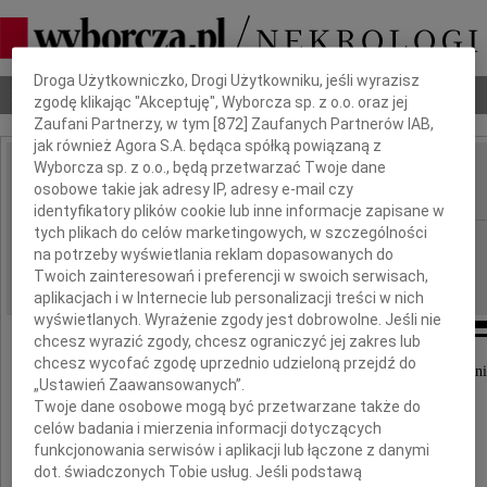
Dbamy o Twoją prywatność
Droga Użytkowniczko, Drogi Użytkowniku, jeśli wyrazisz
Nekrologi
Odeszli
Poradnik pogrzebowy
zgodę klikając "Akceptuję", Wyborcza sp. z o.o. oraz jej
Zaufani Partnerzy, w tym [
872
] Zaufanych Partnerów IAB,
jak również Agora S.A. będąca spółką powiązaną z
Wyborcza sp. z o.o., będą przetwarzać Twoje dane
Józef Furdyna
osobowe takie jak adresy IP, adresy e-mail czy
IMIĘ I NAZWISKO:
identyfikatory plików cookie lub inne informacje zapisane w
tych plikach do celów marketingowych, w szczególności
Kraków
REGION:
na potrzeby wyświetlania reklam dopasowanych do
04.10.2023
DATA EMISJI:
Twoich zainteresowań i preferencji w swoich serwisach,
aplikacjach i w Internecie lub personalizacji treści w nich
wyświetlanych. Wyrażenie zgody jest dobrowolne. Jeśli nie
chcesz wyrazić zgody, chcesz ograniczyć jej zakres lub
chcesz wycofać zgodę uprzednio udzieloną przejdź do
Z głębokim smutkiem zawiadamiamy, że dnia 29 wrześni
„Ustawień Zaawansowanych”.
odszedł nasz Tata, Brat i Dziadek
Twoje dane osobowe mogą być przetwarzane także do
celów badania i mierzenia informacji dotyczących
funkcjonowania serwisów i aplikacji lub łączone z danymi
dot. świadczonych Tobie usług. Jeśli podstawą