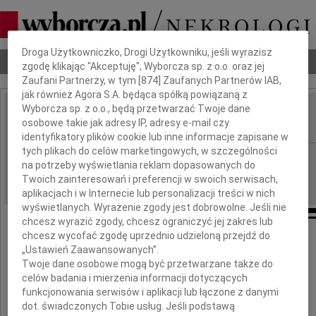
Dbamy o Twoją prywatność
Droga Użytkowniczko, Drogi Użytkowniku, jeśli wyrazisz
Nekrologi
Odeszli
Poradnik pogrzebowy
zgodę klikając "Akceptuję", Wyborcza sp. z o.o. oraz jej
Zaufani Partnerzy, w tym [
874
] Zaufanych Partnerów IAB,
jak również Agora S.A. będąca spółką powiązaną z
Wyborcza sp. z o.o., będą przetwarzać Twoje dane
Ewa Simon
osobowe takie jak adresy IP, adresy e-mail czy
IMIĘ I NAZWISKO:
identyfikatory plików cookie lub inne informacje zapisane w
tych plikach do celów marketingowych, w szczególności
Kraków
REGION:
na potrzeby wyświetlania reklam dopasowanych do
18.09.2023
DATA EMISJI:
Twoich zainteresowań i preferencji w swoich serwisach,
aplikacjach i w Internecie lub personalizacji treści w nich
wyświetlanych. Wyrażenie zgody jest dobrowolne. Jeśli nie
chcesz wyrazić zgody, chcesz ograniczyć jej zakres lub
chcesz wycofać zgodę uprzednio udzieloną przejdź do
„Ustawień Zaawansowanych”.
Twoje dane osobowe mogą być przetwarzane także do
celów badania i mierzenia informacji dotyczących
funkcjonowania serwisów i aplikacji lub łączone z danymi
dot. świadczonych Tobie usług. Jeśli podstawą