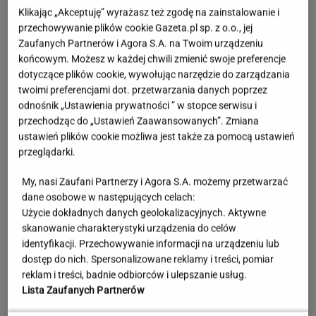
Klikając „Akceptuję” wyrażasz też zgodę na zainstalowanie i
przechowywanie plików cookie Gazeta.pl sp. z o.o., jej
Zaufanych Partnerów i Agora S.A. na Twoim urządzeniu
końcowym. Możesz w każdej chwili zmienić swoje preferencje
dotyczące plików cookie, wywołując narzędzie do zarządzania
twoimi preferencjami dot. przetwarzania danych poprzez
odnośnik „Ustawienia prywatności ” w stopce serwisu i
przechodząc do „Ustawień Zaawansowanych”. Zmiana
ustawień plików cookie możliwa jest także za pomocą ustawień
przeglądarki.
My, nasi Zaufani Partnerzy i Agora S.A. możemy przetwarzać
dane osobowe w następujących celach:
Użycie dokładnych danych geolokalizacyjnych. Aktywne
skanowanie charakterystyki urządzenia do celów
Pustki w kurorcie nad morzem. "Z roku na rok
identyfikacji. Przechowywanie informacji na urządzeniu lub
turystów jest coraz mniej"
dostęp do nich. Spersonalizowane reklamy i treści, pomiar
reklam i treści, badnie odbiorców i ulepszanie usług.
Lista Zaufanych Partnerów
Śmiertelne potrącenie Łukasza Litewki.