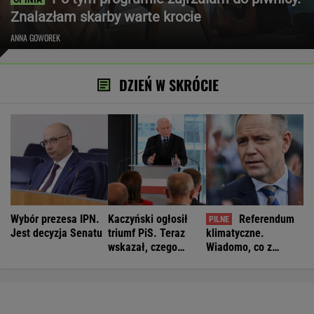
Znalazłam skarby warte krocie
ANNA GOWOREK
DZIEŃ W SKRÓCIE
Wybór prezesa IPN.
Kaczyński ogłosił
Referendum
Jest decyzja Senatu
triumf PiS. Teraz
klimatyczne.
wskazał, czego
Wiadomo, co z
jeszcze brakuje
pomysłem
Nawrockiego