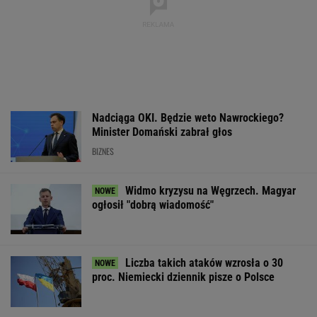
ZROZUM, POZNAJ, ODKRYWAJ
SEKCJA Z SUBSKRYPCJĄ
Youtuberka rozpowszechnia nienawistną
rymowankę o Ukraińcach
Szanse na pokonanie raka mamy wypisane na
twarzy? Niesamowite odkrycie
Kobiety z Zieleniaka krzyczały całe noce. Ale
ich cierpienie wymazano
Halo, 112? Szczęść Boże, zgłaszam dziecko z
Okna Życia