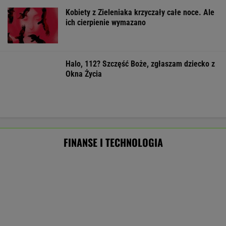
Najlepszy smartwatch? Ta marka pozostawia
konkurencję w tyle! Technologie? Na medal!
REKLAMA CENEO
Rekrutacyjny paradoks na rynku pracy w
Polsce. Z tego nikt nie jest zadowolony
BIZNES
Tysiące lotów zagrożonych przez strajk.
Pierwsze loty już odwołano
BIZNES
AI przekroczyła granicę. W testach zrobiła
coś, czego nikt jej nie kazał