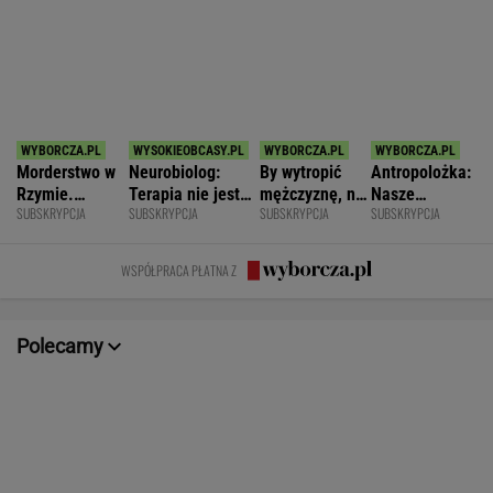
Iga Świątek
-
Rangers
-
POKAŻ TRWAJĄCE
WIĘCEJ NA
WYNIKI.SPORT.PL
SPORT.PL