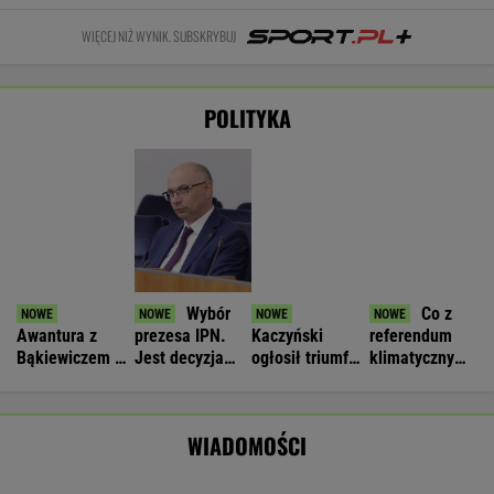
Nie będzie nowej umowy TVP z Kościołem.
Obowiązuje ta podpisana przez Kurskiego
MARCIN KOZŁOWSKI
Wypadek w Wielkopolsce. Policja: Kobieta
zostawiła swojego syna