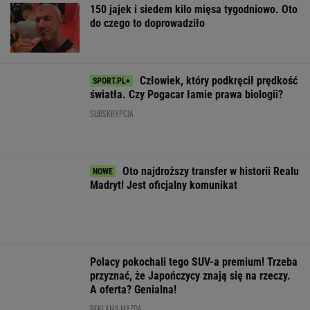
To dlatego
Dogadali się! Oto gdzie
Węgierskie med
Górnik przegrał w el.
ma grać Vinicius
wprost o tym, c
LE. "W takiej sytuacji
Junior
pokazał Górnik
trudno o korzystny
rezultat"
SUBSKRYPCJA
WIĘCEJ NIŻ WYNIK. SUBSKRYBUJ
POLITYKA
Wybór
Co z