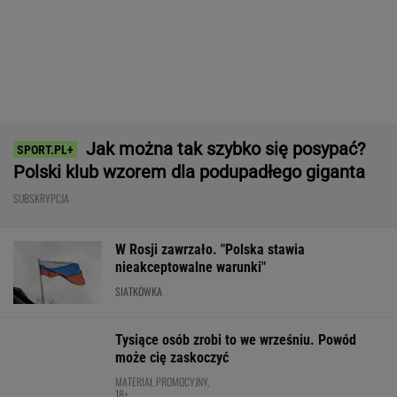
Skoda Kodiaq to spełnienie marzeń rodzin.
Ma 7 miejsc, ogromny bagażnik i jest gotowa
na wszystko!
MATERIAŁ PROMOCYJNY
150 jajek i siedem kilo mięsa tygodniowo. Oto
do czego to doprowadziło
Człowiek, który podkręcił prędkość
światła. Czy Pogacar łamie prawa biologii?
SUBSKRYPCJA