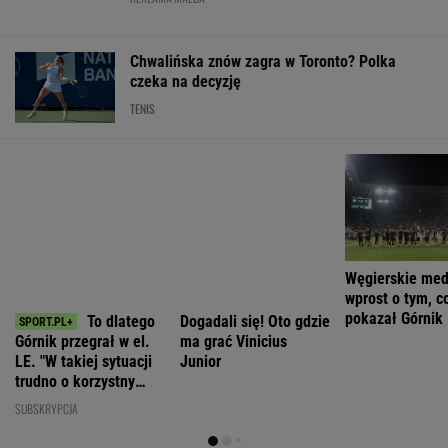
Awantura z
prezesa IPN.
Kaczyński
referendum
Bąkiewiczem w
Jest decyzja
ogłosił triumf
klimatycznym?
Radomiu. Jest
Senatu
PiS. Teraz
Jest decyzja
ruch
wskazał, czego
Senatu
prokuratury
jeszcze brakuje
WIADOMOŚCI
Komornik zajął konto szpitala. "Działanie
bez precedensu"