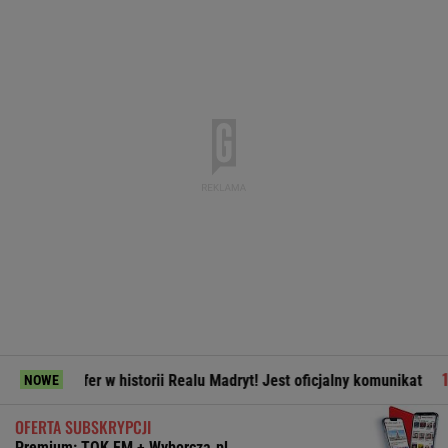
nsfer w historii Realu Madryt! Jest oficjalny komunikat
Komo
NOWE
OFERTA SUBSKRYPCJI
Premium: TOK FM + Wyborcza.pl