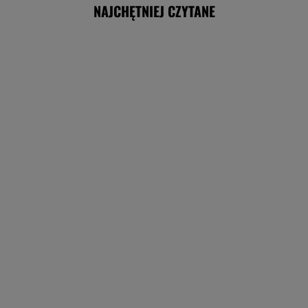
NAJCHĘTNIEJ CZYTANE
Co z referendum klimatycznym? Jest
decyzja Senatu
Kaczyński ogłosił triumf PiS. Teraz
wskazał, czego jeszcze brakuje