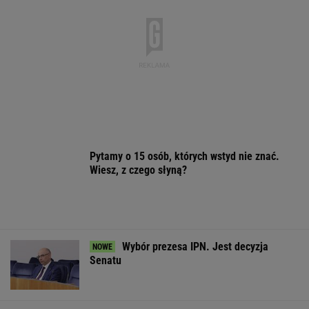
Pytamy o 15 osób, których wstyd nie znać.
Wiesz, z czego słyną?
Wybór prezesa IPN. Jest decyzja
Senatu
Wyrok ws. subwencji dla PiS. Tusk: Dla
przekręciarzy pieniędzy nie będzie
Po tym programie zajrzałam do
piwnicy. Znalazłam skarby warte krocie
Iga miała zostać lekarką.
Ugryzienie zmieniło wszystko