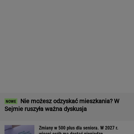
GTA 6: Nowe
Kryzys na Wiśle uderza
Ceny paliw mog
materiały z Vice City
w energetykę.
spaść na powrot
pod koniec sierpnia
Wyłączone bloki w
urlopów. Tusk s
Kozienicach i Połańcu
warunki
WALUTY I GIEŁDA
EUR
USD
CHF
GBP
WIG
4,2989
3,7273
4,6018
5,0199
152 456,21