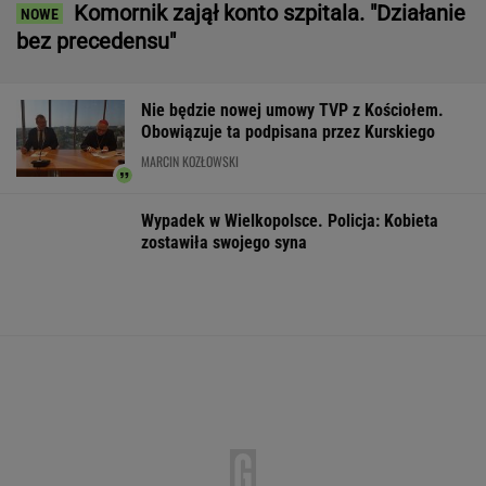
Do tej pory znane głównie z Europy
Zachodniej. Teraz takie miejsca powstają w
Polsce
MATERIAŁ PROMOCYJNY
Dron na lotnisku w
Fala ekstremalnych
Wstrząs w Goog
Lipsku. Niemiecka
upałów w Niemczech.
Wielki drenaż 
prasa wskazuje na
W tydzień zmarło
Rosję
blisko 10 tys. osób
WSPÓŁPRACA PŁATNA Z WYBORCZA.PL