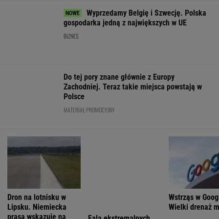
FINANSE I TECHNOLOGIA
Nie możesz odzyskać mieszkania? W
Sejmie ruszyła ważna dyskusja