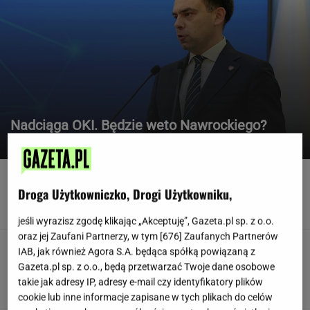
Nadciąga OKI. Będzie weto Nawrockiego?
Stanowcza reakcja Domańskiego
Widmo kryzysu na Węgrzech. Magyar ogłosił
"dobrą wiadomość"
Droga Użytkowniczko, Drogi Użytkowniku,
jeśli wyrazisz zgodę klikając „Akceptuję”, Gazeta.pl sp. z o.o.
oraz jej Zaufani Partnerzy, w tym [
676
] Zaufanych Partnerów
Jak można tak szybko się
IAB, jak również Agora S.A. będąca spółką powiązaną z
posypać? Polski klub wzorem dla podupadłego
Gazeta.pl sp. z o.o., będą przetwarzać Twoje dane osobowe
giganta
takie jak adresy IP, adresy e-mail czy identyfikatory plików
SUBSKRYPCJA
cookie lub inne informacje zapisane w tych plikach do celów