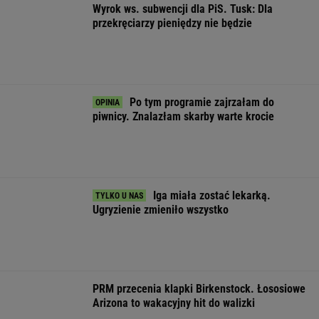
PRM przecenia klapki Birkenstock. Łososiowe
Arizona to wakacyjny hit do walizki
OFERTY AVANTI24
Cytat dnia. Michał
Rozpoznasz tych
Wypadek w
Czernecki: Katolicyzm
wybitnych aktorów
Wielkopolsce. P
jest najlepiej
PRL-u? Wszyscy mylą
Kobieta zostawi
wymyślonym
się w 8. pytaniu
swojego syna
interesem...
ŻYĆ LEPIEJ