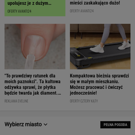
mieści zaskakująco dużo!
upolujesz je z dużym
RABATEM
OFERTY AVANTI24
OFERTY AVANTI24
"To prawdziwy ratunek dla
Kompaktowa bieżnia sprawdzi
moich paznokci". Ta kultowa
się w małym mieszkaniu.
odżywka sprawi, że płytka
Możesz pracować i ćwiczyć
będzie twarda jak diament.
jednocześnie!
Cena? WOW!
REKLAMA EVELINE
OFERTY CZTERY KĄTY
Wybierz miasto
PEŁNA POGODA