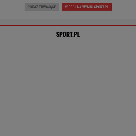
Jak można tak szybko się posypać?
Polski klub wzorem dla podupadłego giganta
SUBSKRYPCJA
W Rosji zawrzało. "Polska stawia
nieakceptowalne warunki"
SIATKÓWKA
Tysiące osób zrobi to we wrześniu. Powód
może cię zaskoczyć
MATERIAŁ PROMOCYJNY,
18+