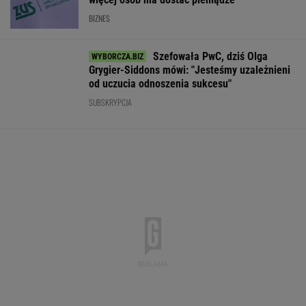
-0,04%
0,13%
-0,2%
0,14%
0,91%
SPRAWDŹ NOTOWANIA
Notowania dostarcza VIA24ONLINE
MOTORYZACJA