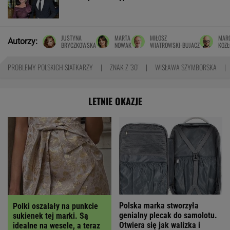
JUSTYNA
MARTA
MIŁOSZ
MAR
Autorzy:
BRYCZKOWSKA
NOWAK
WIATROWSKI-BUJACZ
KOZ
PROBLEMY POLSKICH SIATKARZY
ZNAK Z '30'
WISŁAWA SZYMBORSKA
LETNIE OKAZJE
Polska marka stworzyła
Polki oszalały na punkcie
genialny plecak do samolotu.
sukienek tej marki. Są
Otwiera się jak walizka i
idealne na wesele, a teraz