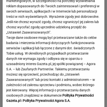
marketingowych, w szczególności na potrzeby wyświetlania
Jak uniknąć korków? Matematycy wskazali
reklam dopasowanych do Twoich zainteresowań i preferencji w
trzy proste zasady
swoich serwisach, aplikacjach i w Internecie lub personalizacji
treści w nich wyświetlanych. Wyrażenie zgody jest dobrowolne.
Jeśli nie chcesz wyrazić zgody, chcesz ograniczyć jej zakres lub
chcesz wycofać zgodę uprzednio udzieloną przejdź do
Kaczyński teraz ma już maślarzy
„Ustawień Zaawansowanych”.
na tacy. Stało się to, do czego dążyli
Twoje dane osobowe mogą być przetwarzane także do celów
SUBSKRYPCJA
badania i mierzenia informacji dotyczących funkcjonowania
serwisów i aplikacji lub łączone z danymi dot. świadczonych
Tobie usług. W określonych przypadkach przetwarzanie
Brutalne ataki na Ukraińców w Polsce. Niemcy
danych nie wymaga zgody i odbywa się w oparciu o
widzą zmianę nastawienia
uzasadniony interes Gazeta.pl, jej spółki powiązanej – Agora
S.A. – lub Zaufanych Partnerów. Takiemu przetwarzaniu
możesz się sprzeciwić, przechodząc do „Ustawień
To Nawrocki wcina na śniadanie. Kucharz
Zaawansowanych” lub przez kontakt z administratorem – w
wygadał się, co dla niego przygotowuje
zależności od zakresu sprzeciwu i podmiotu, wobec którego
jest kierowany. Więcej informacji o przetwarzaniu danych
osobowych znajdziesz w dokumencie
Polityka Prywatności
Gazeta.pl
i
Polityka Prywatności Agora S.A.