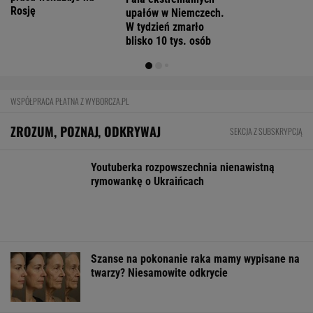
Zmiany w 500 plus dla seniora. W 2027 r.
więcej osób ma dostać pieniądze
BIZNES
Szefowała PwC, dziś Olga
Grygier-Siddons mówi: "Jesteśmy uzależnieni
od uczucia odnoszenia sukcesu"
SUBSKRYPCJA