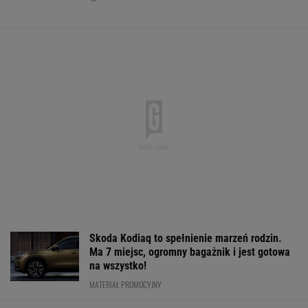
Oto najdroższy transfer w historii Realu
Madryt! Jest oficjalny komunikat
Polacy pokochali tego SUV-a premium! Trzeba
przyznać, że Japończycy znają się na rzeczy.
A oferta? Genialna!
REKLAMA MAZDA
Chwalińska znów zagra w Toronto? Polka
czeka na decyzję
TENIS