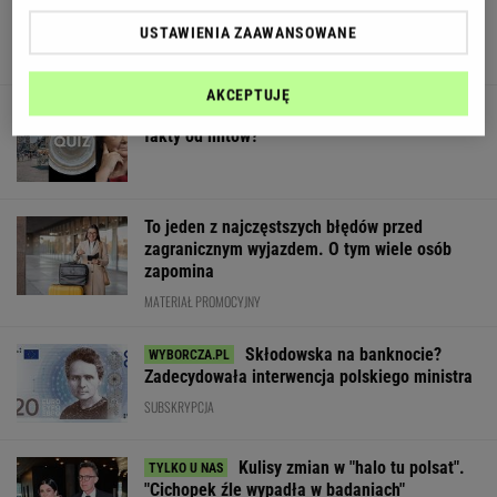
Kierowca przerwał milczenie
USTAWIENIA ZAAWANSOWANE
AKCEPTUJĘ
Quiz wiedzy ogólnej prawda/fałsz. Odróżnisz
fakty od mitów?
To jeden z najczęstszych błędów przed
zagranicznym wyjazdem. O tym wiele osób
zapomina
MATERIAŁ PROMOCYJNY
Skłodowska na banknocie?
Zadecydowała interwencja polskiego ministra
SUBSKRYPCJA
Kulisy zmian w "halo tu polsat".
"Cichopek źle wypadła w badaniach"