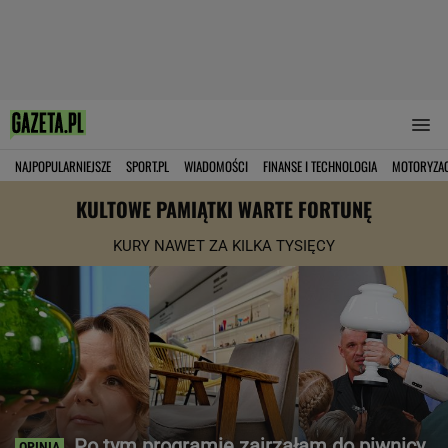
NAJPOPULARNIEJSZE
SPORT.PL
WIADOMOŚCI
FINANSE I TECHNOLOGIA
MOTORYZA
KULTOWE PAMIĄTKI WARTE FORTUNĘ
KURY NAWET ZA KILKA TYSIĘCY
Po tym programie zajrzałam do piwnicy.