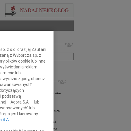
 nekrologów i wspomnień
. z o.o. oraz jej Zaufani
zwisko lub numer ogłoszenia:
ązaną z Wyborcza sp. z
ry plików cookie lub inne
+ szukanie zaawansowane
wyświetlania reklam
ernecie lub
sz wyrazić zgody, chcesz
KROLOGI
 Zaawansowanych”.
 Marcisz
02.07.2026
Bydgoszcz
 dotyczących
bokim żalem i smutkiem zawiadamiamy, że...
li podstawą
 Kisiel
20.05.2026
Bydgoszcz
nej – Agora S.A. – lub
13 maja 2026 zmarła Maria Kisiel...
aawansowanych” lub
d Antoni Minkiewicz
wiek: 78
18.05.2026
rego jest kierowany.
oszcz
a S.A.
a pamiętać o nieustannej wdzięczności za...
n Dolata
wiek: 79
13.05.2026
Bydgoszcz