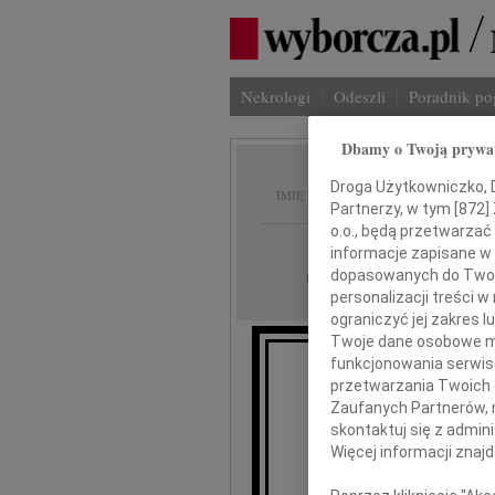
Nekrologi
Odeszli
Poradnik p
Dbamy o Twoją prywa
Zofia 
Droga Użytkowniczko, Dr
IMIĘ I NAZWISKO:
Partnerzy, w tym [
872
]
o.o., będą przetwarzać 
Bydgoszcz
REGION:
informacje zapisane w
dopasowanych do Twoich
08.06.2012
DATA EMISJI:
personalizacji treści 
ograniczyć jej zakres
Twoje dane osobowe mo
funkcjonowania serwisó
"
przetwarzania Twoich da
Zaufanych Partnerów, 
skontaktuj się z admin
Pr
Więcej informacji znaj
Z głębokim żalem 