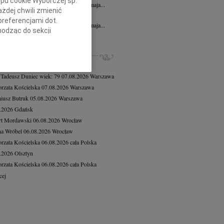
ypu cookie Wyborczej sp.
bokim żalem zawiadamiamy, że dnia 8 maja...
żdej chwili zmienić
n Dolata
12.05.2026
Bydgoszcz
preferencjami dot.
bokim żalem zawiadamiamy, że dnia 8 maja...
hodząc do sekcji
cej
stawień przeglądarki.
ZE NEKROLOGI, KONDOLENCJE
h celach:
Użycie
8.2026
Warszawa
lów identyfikacji.
 Tadeusz Duniec
wiek: 79
07.08.2026
Warszawa
ści, pomiar reklam i
rzata Kościelska
07.08.2026
Warszawa
iusz Butruk
05.08.2026
Warszawa
8.2026
Gdańsk
rt Mordawski
06.08.2026
Wrocław
a Wróbel
06.08.2026
Wrocław
rzata Kościelska
06.08.2026
cała Polska
8.2026
Olsztyn
rzata Kościelska
06.08.2026
cała Polska
cej