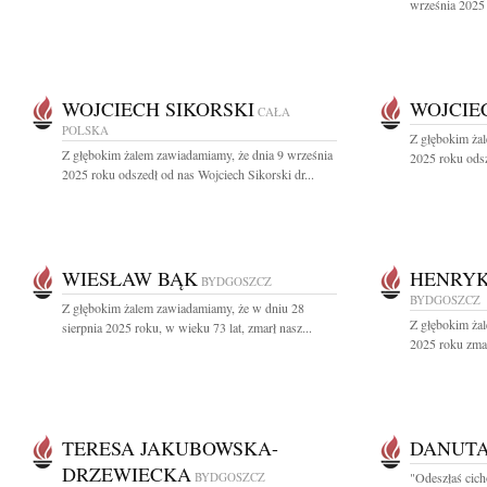
września 2025 
WOJCIECH SIKORSKI
WOJCIE
CAŁA
POLSKA
Z głębokim ża
Z głębokim żalem zawiadamiamy, że dnia 9 września
2025 roku odsz
2025 roku odszedł od nas Wojciech Sikorski dr...
WIESŁAW BĄK
HENRYK
BYDGOSZCZ
BYDGOSZCZ
Z głębokim żalem zawiadamiamy, że w dniu 28
Z głębokim żal
sierpnia 2025 roku, w wieku 73 lat, zmarł nasz...
2025 roku zma
TERESA JAKUBOWSKA-
DANUTA
DRZEWIECKA
BYDGOSZCZ
"Odeszłaś cicho