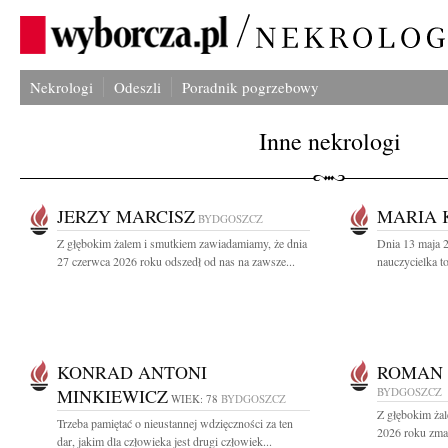
Nekrologi
Odeszli
Poradnik pogrzebowy
Inne nekrologi
JERZY MARCISZ
MARIA 
BYDGOSZCZ
Z głębokim żalem i smutkiem zawiadamiamy, że dnia
Dnia 13 maja 2
27 czerwca 2026 roku odszedł od nas na zawsze...
nauczycielka t
KONRAD ANTONI
ROMAN
MINKIEWICZ
BYDGOSZCZ
WIEK: 78
BYDGOSZCZ
Z głębokim ża
Trzeba pamiętać o nieustannej wdzięczności za ten
2026 roku zmar
dar, jakim dla człowieka jest drugi człowiek...