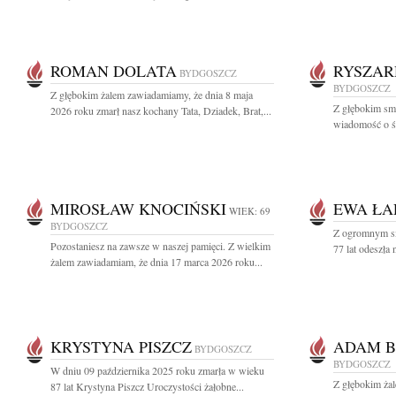
ROMAN DOLATA
RYSZAR
BYDGOSZCZ
BYDGOSZCZ
Z głębokim żalem zawiadamiamy, że dnia 8 maja
Z głębokim smu
2026 roku zmarł nasz kochany Tata, Dziadek, Brat,...
wiadomość o ś
MIROSŁAW KNOCIŃSKI
EWA ŁA
WIEK: 69
BYDGOSZCZ
Z ogromnym s
Pozostaniesz na zawsze w naszej pamięci. Z wielkim
77 lat odeszła
żalem zawiadamiam, że dnia 17 marca 2026 roku...
KRYSTYNA PISZCZ
ADAM B
BYDGOSZCZ
BYDGOSZCZ
W dniu 09 października 2025 roku zmarła w wieku
Z głębokim ża
87 lat Krystyna Piszcz Uroczystości żałobne...