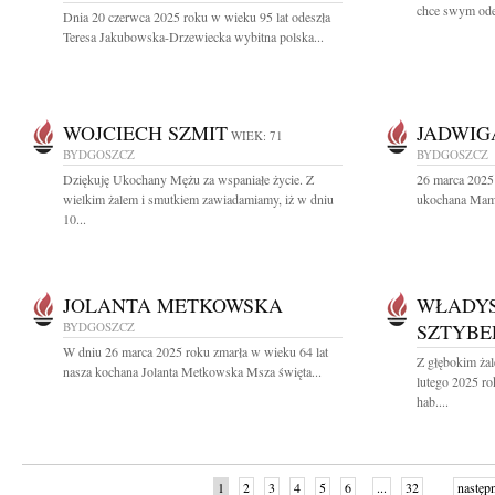
chce swym odej
Dnia 20 czerwca 2025 roku w wieku 95 lat odeszła
Teresa Jakubowska-Drzewiecka wybitna polska...
WOJCIECH SZMIT
JADWIG
WIEK: 71
BYDGOSZCZ
BYDGOSZCZ
Dziękuję Ukochany Mężu za wspaniałe życie. Z
26 marca 2025 
wielkim żalem i smutkiem zawiadamiamy, iż w dniu
ukochana Mama
10...
JOLANTA METKOWSKA
WŁADY
BYDGOSZCZ
SZTYBE
W dniu 26 marca 2025 roku zmarła w wieku 64 lat
Z głębokim ża
nasza kochana Jolanta Metkowska Msza święta...
lutego 2025 ro
hab....
1
2
3
4
5
6
...
32
następ