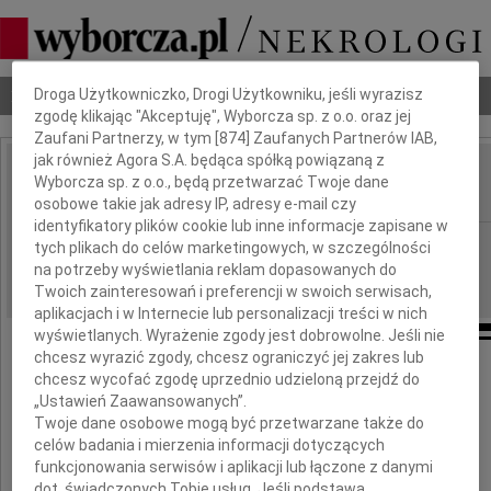
Dbamy o Twoją prywatność
Nekrologi
Odeszli
Poradnik pogrzebowy
Droga Użytkowniczko, Drogi Użytkowniku, jeśli wyrazisz
zgodę klikając "Akceptuję", Wyborcza sp. z o.o. oraz jej
Zaufani Partnerzy, w tym [
874
] Zaufanych Partnerów IAB,
jak również Agora S.A. będąca spółką powiązaną z
Maria Kisiel
Wyborcza sp. z o.o., będą przetwarzać Twoje dane
IMIĘ I NAZWISKO:
osobowe takie jak adresy IP, adresy e-mail czy
identyfikatory plików cookie lub inne informacje zapisane w
Bydgoszcz
REGION:
tych plikach do celów marketingowych, w szczególności
na potrzeby wyświetlania reklam dopasowanych do
20.05.2026
DATA EMISJI:
Twoich zainteresowań i preferencji w swoich serwisach,
aplikacjach i w Internecie lub personalizacji treści w nich
wyświetlanych. Wyrażenie zgody jest dobrowolne. Jeśli nie
chcesz wyrazić zgody, chcesz ograniczyć jej zakres lub
chcesz wycofać zgodę uprzednio udzieloną przejdź do
Dnia 13 maja 2026 zmarła
„Ustawień Zaawansowanych”.
Twoje dane osobowe mogą być przetwarzane także do
celów badania i mierzenia informacji dotyczących
funkcjonowania serwisów i aplikacji lub łączone z danymi
dot. świadczonych Tobie usług. Jeśli podstawą