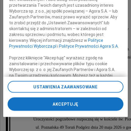
przetwarzania Twoich danych jest uzasadniony interes
Maria Kisiel
Wyborcza sp. z o.o., jej spółki powiązanej – Agora S.A. – lub
Zaufanych Partnerów, masz prawo wyrazić sprzeciw. Aby
to zrobić przejdź do „Ustawień Zaawansowanych” lub
skontaktuj się z administratorem – w zależności od
wieloletnia nauczycielka toruńskiej młodzieży
zakresu sprzeciwu i podmiotu, wobec którego jest
kierowany. Więcej informacji znajdziesz w
Polityce
Prywatności Wyborcza.pl
i
Polityce Prywatności Agora S.A.
Żegnaj Droga Myszko, odpoczywaj w spokoju.
Dziękujemy Ci za Twoją piękną obecność z nami
Poprzez kliknięcie "Akceptuję" wyrażasz zgodę na
zainstalowanie i przechowywanie plików typu cookie
Wyborczej sp. z o. o. jej Zaufanych Partnerów i Agora S.A.
siostra z rodziną
na Twoim urządzeniu końcowym. Możesz też w każdej
chwili zmienić swoje preferencje dot. plików cookie,
USTAWIENIA ZAAWANSOWANE
ponownie wywołując narzędzie do zarządzania Twoimi
preferencjami dot. przetwarzania danych poprzez
odnośnik „Ustawienia prywatności” w stopce serwisu i
AKCEPTUJĘ
przechodząc do sekcji „Ustawienia zaawansowane”.
Zmiana ustawień plików cookie możliwa jest także za
pomocą ustawień przeglądarki.
Uroczystości pogrzebowe rozpoczną się w kościele św. Piot
ul. Poznańska 49 Toruń Podgórz dnia 20 maja 2026 o go
My, nasi Zaufani Partnerzy i Agora S.A. możemy