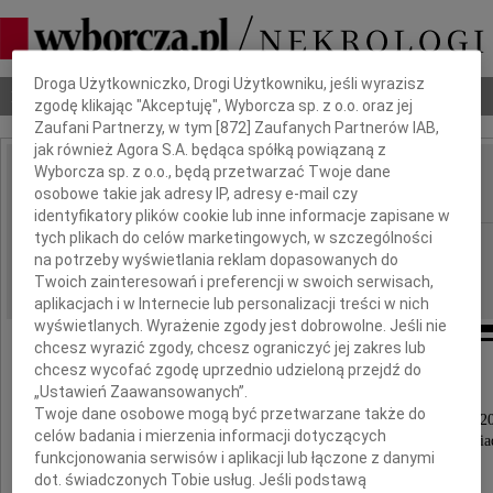
Dbamy o Twoją prywatność
Droga Użytkowniczko, Drogi Użytkowniku, jeśli wyrazisz
Nekrologi
Odeszli
Poradnik pogrzebowy
zgodę klikając "Akceptuję", Wyborcza sp. z o.o. oraz jej
Zaufani Partnerzy, w tym [
872
] Zaufanych Partnerów IAB,
jak również Agora S.A. będąca spółką powiązaną z
Wyborcza sp. z o.o., będą przetwarzać Twoje dane
Michał Kroczak
osobowe takie jak adresy IP, adresy e-mail czy
IMIĘ I NAZWISKO:
identyfikatory plików cookie lub inne informacje zapisane w
tych plikach do celów marketingowych, w szczególności
Bydgoszcz
REGION:
na potrzeby wyświetlania reklam dopasowanych do
03.07.2012
DATA EMISJI:
Twoich zainteresowań i preferencji w swoich serwisach,
aplikacjach i w Internecie lub personalizacji treści w nich
wyświetlanych. Wyrażenie zgody jest dobrowolne. Jeśli nie
chcesz wyrazić zgody, chcesz ograniczyć jej zakres lub
chcesz wycofać zgodę uprzednio udzieloną przejdź do
"O ojcu pieśń, to pieśń bez słów..."
„Ustawień Zaawansowanych”.
Twoje dane osobowe mogą być przetwarzane także do
Z głębokim żalem zawiadamiamy, że dnia 29 czerwca 2
celów badania i mierzenia informacji dotyczących
zasnął w Bogu nasz kochany Tata, Teść, Brat i Dzi
funkcjonowania serwisów i aplikacji lub łączone z danymi
dot. świadczonych Tobie usług. Jeśli podstawą