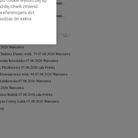
ypu cookie Wyborczej sp.
bokim żalem zawiadamiamy, że dnia 8 maja...
żdej chwili zmienić
n Dolata
12.05.2026
Bydgoszcz
preferencjami dot.
bokim żalem zawiadamiamy, że dnia 8 maja...
hodząc do sekcji
cej
stawień przeglądarki.
ZE NEKROLOGI, KONDOLENCJE
h celach:
Użycie
8.2026
Warszawa
lów identyfikacji.
8.2026
Warszawa
ści, pomiar reklam i
 Tadeusz Duniec
wiek: 79
07.08.2026
Warszawa
rzata Kościelska
07.08.2026
Warszawa
 Pliszkiewicz
07.08.2026
cała Polska
 Downarowicz
wiek: 94
07.08.2026
Warszawa
 Kułakowska
07.08.2026
Warszawa
8.2026
Warszawa
iusz Butruk
07.08.2026
cała Polska
yna Czerny-Latek
07.08.2026
Warszawa
cej