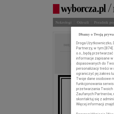
Nekrologi
Odeszli
Poradnik p
Dbamy o Twoją prywa
Teresa
Droga Użytkowniczko, Dr
IMIĘ I NAZWISKO:
Partnerzy, w tym [
874
]
o.o., będą przetwarzać 
Bydgoszcz
REGION:
informacje zapisane w
18.07.2012
dopasowanych do Twoich
DATA EMISJI:
personalizacji treści 
ograniczyć jej zakres
Twoje dane osobowe mo
funkcjonowania serwisó
przetwarzania Twoich da
14 lipca 2012 rok
Zaufanych Partnerów, 
do Boga n
skontaktuj się z admin
Więcej informacji znaj