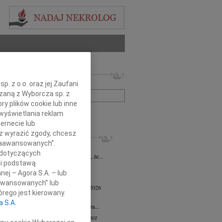
 nekrologów i wspomnień
zwisko lub numer ogłoszenia:
. z o.o. oraz jej Zaufani
ązaną z Wyborcza sp. z
ry plików cookie lub inne
+ szukanie zaawansowane
wyświetlania reklam
ernecie lub
sz wyrazić zgody, chcesz
KROLOGI
 Zaawansowanych”.
 Marcisz
02.07.2026
Bydgoszcz
 dotyczących
bokim żalem i smutkiem zawiadamiamy, że...
li podstawą
 Kisiel
20.05.2026
Bydgoszcz
nej – Agora S.A. – lub
13 maja 2026 zmarła Maria Kisiel...
aawansowanych” lub
d Antoni Minkiewicz
wiek: 78
18.05.2026
rego jest kierowany.
oszcz
a S.A.
a pamiętać o nieustannej wdzięczności za...
n Dolata
wiek: 79
13.05.2026
Bydgoszcz