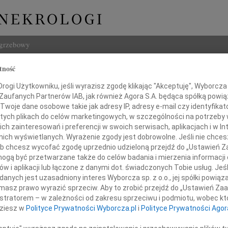
ogrzebowy
tność
Szukaj
 Gólska
Imię i na
ogi Użytkowniku, jeśli wyrazisz zgodę klikając "Akceptuję", Wyborcza sp
 Zaufanych Partnerów IAB, jak również Agora S.A. będąca spółką powi
Twoje dane osobowe takie jak adresy IP, adresy e-mail czy identyfikato
 tych plikach do celów marketingowych, w szczególności na potrzeby 
 zainteresowań i preferencji w swoich serwisach, aplikacjach i w Int
w nich wyświetlanych. Wyrażenie zgody jest dobrowolne. Jeśli nie chce
INNE NE
 lub chcesz wycofać zgodę uprzednio udzieloną przejdź do „Ustawień
Jerzy
gą być przetwarzane także do celów badania i mierzenia informacji
Z głę
w i aplikacji lub łączone z danymi dot. świadczonych Tobie usług. Jeś
Maria
nych jest uzasadniony interes Wyborcza sp. z o.o., jej spółki powiąza
u opatrzona sakramentami świętymi odeszła
Dnia 
masz prawo wyrazić sprzeciw. Aby to zrobić przejdź do „Ustawień Z
Konra
asza kochana Żona, Mama i Babcia
istratorem – w zależności od zakresu sprzeciwu i podmiotu, wobec któ
Bydg
dziesz w
Polityce Prywatności Wyborcza.pl
i
Polityce Prywatności Agor
Trzeb
Roma