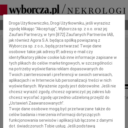
Dbamy o Twoją prywatność
Droga Użytkowniczko, Drogi Użytkowniku, jeśli wyrazisz
Nekrologi
Odeszli
Poradnik pogrzebowy
zgodę klikając "Akceptuję", Wyborcza sp. z o.o. oraz jej
Zaufani Partnerzy, w tym [
872
] Zaufanych Partnerów IAB,
jak również Agora S.A. będąca spółką powiązaną z
Jadwiga Kawecka
Wyborcza sp. z o.o., będą przetwarzać Twoje dane
IMIĘ I NAZWISKO:
osobowe takie jak adresy IP, adresy e-mail czy
identyfikatory plików cookie lub inne informacje zapisane w
Bydgoszcz
tych plikach do celów marketingowych, w szczególności
REGION:
na potrzeby wyświetlania reklam dopasowanych do
11.08.2012
DATA EMISJI:
Twoich zainteresowań i preferencji w swoich serwisach,
aplikacjach i w Internecie lub personalizacji treści w nich
wyświetlanych. Wyrażenie zgody jest dobrowolne. Jeśli nie
chcesz wyrazić zgody, chcesz ograniczyć jej zakres lub
chcesz wycofać zgodę uprzednio udzieloną przejdź do
Z głębokim żalem zawiadamiamy, że dnia 9 sierpnia 2012 
kochana Mama, Babcia, Siostra i Ciocia
„Ustawień Zaawansowanych”.
Twoje dane osobowe mogą być przetwarzane także do
celów badania i mierzenia informacji dotyczących
funkcjonowania serwisów i aplikacji lub łączone z danymi
dot. świadczonych Tobie usług. Jeśli podstawą