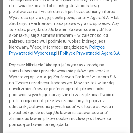
dot. świadczonych Tobie usług. Jeśli podstawą
Tomka Tatarczyka
przetwarzania Twoich danych jest uzasadniony interes
Wyborcza sp. z o.o., jej spółki powiązanej – Agora S.A. – lub
Zaufanych Partnerów, masz prawo wyrazić sprzeciw. Aby
to zrobić przejdź do „Ustawień Zaawansowanych” lub
skontaktuj się z administratorem – w zależności od
zakresu sprzeciwu i podmiotu, wobec którego jest
kierowany. Więcej informacji znajdziesz w
Polityce
ale Jego postawa powodowała,
Prywatności Wyborcza.pl
i
Polityce Prywatności Agora S.A.
że nie przyjmowaliśmy tego do wiadomości.
Poprzez kliknięcie "Akceptuję" wyrażasz zgodę na
zainstalowanie i przechowywanie plików typu cookie
Wyborczej sp. z o. o. jej Zaufanych Partnerów i Agora S.A.
na Twoim urządzeniu końcowym. Możesz też w każdej
Tym większy ból i poczucie ogromnej straty.
chwili zmienić swoje preferencje dot. plików cookie,
ponownie wywołując narzędzie do zarządzania Twoimi
preferencjami dot. przetwarzania danych poprzez
odnośnik „Ustawienia prywatności” w stopce serwisu i
Żegnamy Cię
przechodząc do sekcji „Ustawienia zaawansowane”.
Zmiana ustawień plików cookie możliwa jest także za
pomocą ustawień przeglądarki.