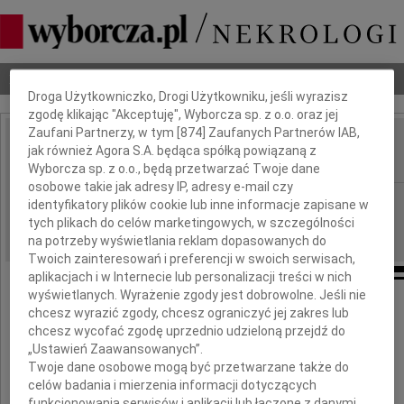
Dbamy o Twoją prywatność
Nekrologi
Odeszli
Poradnik pogrzebowy
Droga Użytkowniczko, Drogi Użytkowniku, jeśli wyrazisz
zgodę klikając "Akceptuję", Wyborcza sp. z o.o. oraz jej
Zaufani Partnerzy, w tym [
874
] Zaufanych Partnerów IAB,
Tomasz Talarczyk
jak również Agora S.A. będąca spółką powiązaną z
IMIĘ I NAZWISKO:
Wyborcza sp. z o.o., będą przetwarzać Twoje dane
osobowe takie jak adresy IP, adresy e-mail czy
cała Polska
REGION:
identyfikatory plików cookie lub inne informacje zapisane w
tych plikach do celów marketingowych, w szczególności
14.04.2010
DATA EMISJI:
na potrzeby wyświetlania reklam dopasowanych do
Twoich zainteresowań i preferencji w swoich serwisach,
aplikacjach i w Internecie lub personalizacji treści w nich
wyświetlanych. Wyrażenie zgody jest dobrowolne. Jeśli nie
chcesz wyrazić zgody, chcesz ograniczyć jej zakres lub
chcesz wycofać zgodę uprzednio udzieloną przejdź do
Wiedzieliśmy od lat o chorobie
„Ustawień Zaawansowanych”.
Twoje dane osobowe mogą być przetwarzane także do
celów badania i mierzenia informacji dotyczących
funkcjonowania serwisów i aplikacji lub łączone z danymi