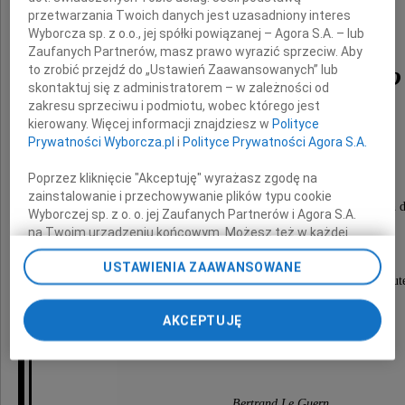
przetwarzania Twoich danych jest uzasadniony interes
Wyborcza sp. z o.o., jej spółki powiązanej – Agora S.A. – lub
Zaufanych Partnerów, masz prawo wyrazić sprzeciw. Aby
Macieja Płażyńskiego
to zrobić przejdź do „Ustawień Zaawansowanych” lub
skontaktuj się z administratorem – w zależności od
zakresu sprzeciwu i podmiotu, wobec którego jest
kierowany. Więcej informacji znajdziesz w
Polityce
Posła na Sejm Rzeczypospolitej Polskiej
Prywatności Wyborcza.pl
i
Polityce Prywatności Agora S.A.
Poprzez kliknięcie "Akceptuję" wyrażasz zgodę na
zainstalowanie i przechowywanie plików typu cookie
wieloletniego Marszałka Sejmu, Osoby inspirującej innych d
Wyborczej sp. z o. o. jej Zaufanych Partnerów i Agora S.A.
na Twoim urządzeniu końcowym. Możesz też w każdej
chwili zmienić swoje preferencje dot. plików cookie,
USTAWIENIA ZAAWANSOWANE
ponownie wywołując narzędzie do zarządzania Twoimi
Jego zbyt szybkie odejście pozostawi pustkę i smut
preferencjami dot. przetwarzania danych poprzez
odnośnik „Ustawienia prywatności” w stopce serwisu i
AKCEPTUJĘ
przechodząc do sekcji „Ustawienia zaawansowane”.
Cześć Jego pamięci.
Zmiana ustawień plików cookie możliwa jest także za
pomocą ustawień przeglądarki.
My, nasi Zaufani Partnerzy i Agora S.A. możemy
Bertrand Le Guern