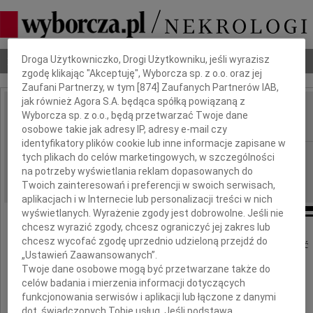
Dbamy o Twoją prywatność
Nekrologi
Odeszli
Poradnik pogrzebowy
Droga Użytkowniczko, Drogi Użytkowniku, jeśli wyrazisz
zgodę klikając "Akceptuję", Wyborcza sp. z o.o. oraz jej
Zaufani Partnerzy, w tym [
874
] Zaufanych Partnerów IAB,
jak również Agora S.A. będąca spółką powiązaną z
Maciej Płażyński
Wyborcza sp. z o.o., będą przetwarzać Twoje dane
IMIĘ I NAZWISKO:
osobowe takie jak adresy IP, adresy e-mail czy
identyfikatory plików cookie lub inne informacje zapisane w
cała Polska
REGION:
tych plikach do celów marketingowych, w szczególności
na potrzeby wyświetlania reklam dopasowanych do
14.04.2010
DATA EMISJI:
Twoich zainteresowań i preferencji w swoich serwisach,
aplikacjach i w Internecie lub personalizacji treści w nich
wyświetlanych. Wyrażenie zgody jest dobrowolne. Jeśli nie
chcesz wyrazić zgody, chcesz ograniczyć jej zakres lub
chcesz wycofać zgodę uprzednio udzieloną przejdź do
Z wielkim żalem i smutkiem pragnę pożegnać
„Ustawień Zaawansowanych”.
Twoje dane osobowe mogą być przetwarzane także do
celów badania i mierzenia informacji dotyczących
funkcjonowania serwisów i aplikacji lub łączone z danymi
dot. świadczonych Tobie usług. Jeśli podstawą