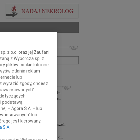
 nekrologów i wspomnień
. z o.o. oraz jej Zaufani
zwisko lub numer ogłoszenia:
ązaną z Wyborcza sp. z
ry plików cookie lub inne
wyświetlania reklam
+ szukanie zaawansowane
ernecie lub
sz wyrazić zgody, chcesz
KROLOGI
 Zaawansowanych”.
rzata Kościelska
06.08.2026
cała Polska
 dotyczących
bokim smutkiem żegnam Panią Profesor...
li podstawą
 Pliszkiewicz
05.08.2026
Warszawa
nej – Agora S.A. – lub
utkiem żegnamy Profesora Marka...
aawansowanych” lub
anna Szymańska
04.08.2026
Warszawa
rego jest kierowany.
 miłość mogła uzdrawiać a łzy wskrzeszać...
a S.A.
ej Gołaszewski
04.08.2026
Warszawa
lkim smutkiem przyjęliśmy wiadomość o...
ypu cookie Wyborczej sp.