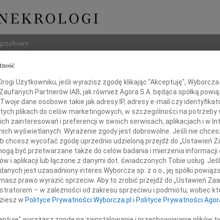
ogrzebowy
tność
Szukaj
ogi Użytkowniku, jeśli wyrazisz zgodę klikając "Akceptuję", Wyborcza sp
Imię i na
 Zaufanych Partnerów IAB, jak również Agora S.A. będąca spółką powi
Twoje dane osobowe takie jak adresy IP, adresy e-mail czy identyfikato
lska
 tych plikach do celów marketingowych, w szczególności na potrzeby 
 zainteresowań i preferencji w swoich serwisach, aplikacjach i w Int
w nich wyświetlanych. Wyrażenie zgody jest dobrowolne. Jeśli nie chce
INNE NE
 lub chcesz wycofać zgodę uprzednio udzieloną przejdź do „Ustawień
Małgo
gą być przetwarzane także do celów badania i mierzenia informacji
Z głę
w i aplikacji lub łączone z danymi dot. świadczonych Tobie usług. Jeś
Marek
nych jest uzasadniony interes Wyborcza sp. z o.o., jej spółki powiąza
Składamy najszczersze
Ze sm
wyrazy współczucia
masz prawo wyrazić sprzeciw. Aby to zrobić przejdź do „Ustawień Z
Mari
istratorem – w zależności od zakresu sprzeciwu i podmiotu, wobec któ
Gdyby
dziesz w
Polityce Prywatności Wyborcza.pl
i
Polityce Prywatności Agor
Joasi Racewicz
Andrz
Z wie
ceptuję" wyrażasz zgodę na zainstalowanie i przechowywanie plików t