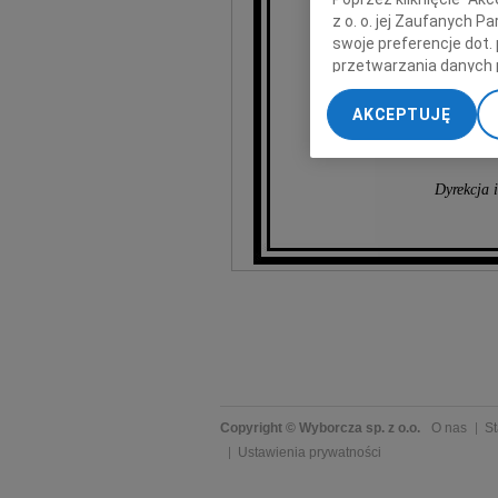
z
z o. o. jej Zaufanych 
swoje preferencje dot.
przetwarzania danych 
„Ustawienia zaawansow
AKCEPTUJĘ
My, nasi Zaufani Part
dokładnych danych geol
Przechowywanie informa
Dyrekcja
treści, badnie odbiorcó
Copyright © Wyborcza sp. z o.o.
O nas
St
Ustawienia prywatności