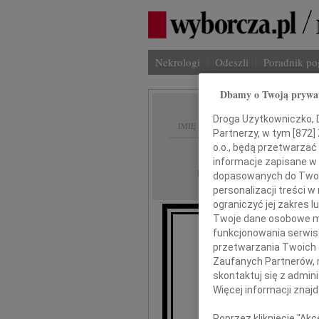
Nekrologi
Odeszli
Poradnik p
Dbamy o Twoją prywa
Droga Użytkowniczko, Dr
IMIĘ I NAZWISKO:
Partnerzy, w tym [
872
]
o.o., będą przetwarzać 
Warszawa, cała Po
REGION:
informacje zapisane w
14.04.2010
DATA EMISJI:
dopasowanych do Twoich
personalizacji treści 
ograniczyć jej zakres
Twoje dane osobowe mo
funkcjonowania serwisó
przetwarzania Twoich da
Zaufanych Partnerów, 
skontaktuj się z admin
Więcej informacji znaj
Poprzez kliknięcie "Ak