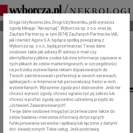
Dbamy o Twoją prywatność
Droga Użytkowniczko, Drogi Użytkowniku, jeśli wyrazisz
Nekrologi
Odeszli
Poradnik pogrzebowy
zgodę klikając "Akceptuję", Wyborcza sp. z o.o. oraz jej
Zaufani Partnerzy, w tym [
874
] Zaufanych Partnerów IAB,
jak również Agora S.A. będąca spółką powiązaną z
Wyborcza sp. z o.o., będą przetwarzać Twoje dane
Janusz Zakrzeński
osobowe takie jak adresy IP, adresy e-mail czy
IMIĘ I NAZWISKO:
identyfikatory plików cookie lub inne informacje zapisane w
tych plikach do celów marketingowych, w szczególności
Warszawa, cała Polska
REGION:
na potrzeby wyświetlania reklam dopasowanych do
14.04.2010
DATA EMISJI:
Twoich zainteresowań i preferencji w swoich serwisach,
aplikacjach i w Internecie lub personalizacji treści w nich
wyświetlanych. Wyrażenie zgody jest dobrowolne. Jeśli nie
chcesz wyrazić zgody, chcesz ograniczyć jej zakres lub
chcesz wycofać zgodę uprzednio udzieloną przejdź do
Z głębokim żalem żegnamy
„Ustawień Zaawansowanych”.
Twoje dane osobowe mogą być przetwarzane także do
celów badania i mierzenia informacji dotyczących
funkcjonowania serwisów i aplikacji lub łączone z danymi
dot. świadczonych Tobie usług. Jeśli podstawą