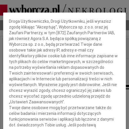
Dbamy o Twoją prywatność
Droga Użytkowniczko, Drogi Użytkowniku, jeśli wyrazisz
Nekrologi
Odeszli
Poradnik pogrzebowy
zgodę klikając "Akceptuję", Wyborcza sp. z o.o. oraz jej
Zaufani Partnerzy, w tym [
872
] Zaufanych Partnerów IAB,
jak również Agora S.A. będąca spółką powiązaną z
Wyborcza sp. z o.o., będą przetwarzać Twoje dane
Andrzej Przewoźnik
osobowe takie jak adresy IP, adresy e-mail czy
IMIĘ I NAZWISKO:
identyfikatory plików cookie lub inne informacje zapisane w
tych plikach do celów marketingowych, w szczególności
Warszawa, cała Polska
REGION:
na potrzeby wyświetlania reklam dopasowanych do
14.04.2010
DATA EMISJI:
Twoich zainteresowań i preferencji w swoich serwisach,
aplikacjach i w Internecie lub personalizacji treści w nich
wyświetlanych. Wyrażenie zgody jest dobrowolne. Jeśli nie
chcesz wyrazić zgody, chcesz ograniczyć jej zakres lub
chcesz wycofać zgodę uprzednio udzieloną przejdź do
We właściwym momencie,
„Ustawień Zaawansowanych”.
na właściwym stanowisku
Twoje dane osobowe mogą być przetwarzane także do
przez opatrzność postawiony
celów badania i mierzenia informacji dotyczących
czas swój dla Polski pięknie wykorzystał.
funkcjonowania serwisów i aplikacji lub łączone z danymi
dot. świadczonych Tobie usług. Jeśli podstawą