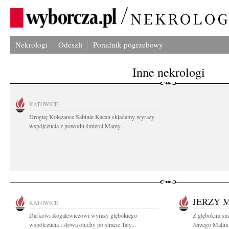
Nekrologi
Odeszli
Poradnik pogrzebowy
Inne nekrologi
KATOWICE
Drogiej Koleżance Sabinie Kacan składamy wyrazy
współczucia z powodu śmierci Mamy...
JERZY 
KATOWICE
Darkowi Rogalewiczowi wyrazy głębokiego
Z głębokim smu
współczucia i słowa otuchy po stracie Taty...
Jerzego Malin