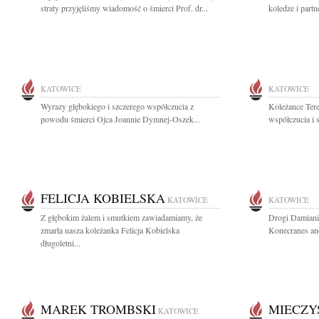
straty przyjęliśmy wiadomość o śmierci Prof. dr...
koledze i partn
KATOWICE
KATOWICE
Wyrazy głębokiego i szczerego współczucia z
Koleżance Tere
powodu śmierci Ojca Joannie Dymnej-Oszek...
współczucia i 
FELICJA KOBIELSKA
KATOWICE
KATOWICE
Z głębokim żalem i smutkiem zawiadamiamy, że
Drogi Damianie
zmarła nasza koleżanka Felicja Kobielska
Konecranes and
długoletni...
MAREK TROMBSKI
MIECZY
KATOWICE