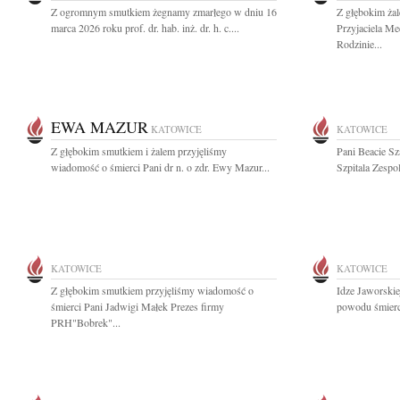
Z ogromnym smutkiem żegnamy zmarłego w dniu 16
Z głębokim ża
marca 2026 roku prof. dr. hab. inż. dr. h. c....
Przyjaciela M
Rodzinie...
EWA MAZUR
KATOWICE
KATOWICE
Z głębokim smutkiem i żalem przyjęliśmy
Pani Beacie Sz
wiadomość o śmierci Pani dr n. o zdr. Ewy Mazur...
Szpitala Zespo
KATOWICE
KATOWICE
Z głębokim smutkiem przyjęliśmy wiadomość o
Idze Jaworskie
śmierci Pani Jadwigi Małek Prezes firmy
powodu śmierci
PRH"Bobrek"...