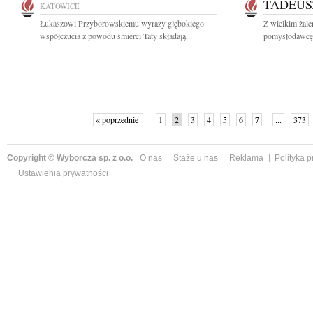
TADEUS
KATOWICE
Łukaszowi Przyborowskiemu wyrazy głębokiego
Z wielkim żal
współczucia z powodu śmierci Taty składają...
pomysłodawcę i
« poprzednie
1
2
3
4
5
6
7
...
373
Copyright © Wyborcza sp. z o.o.
O nas
Staże u nas
Reklama
Polityka 
Ustawienia prywatności