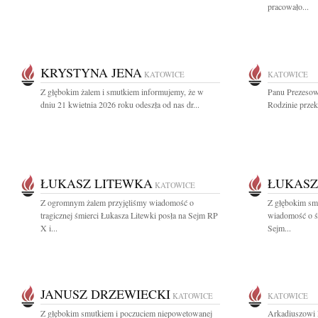
pracowało...
KRYSTYNA JENA
KATOWICE
KATOWICE
Z głębokim żalem i smutkiem informujemy, że w
Panu Prezesow
dniu 21 kwietnia 2026 roku odeszła od nas dr...
Rodzinie przek
ŁUKASZ LITEWKA
ŁUKASZ
KATOWICE
Z ogromnym żalem przyjęliśmy wiadomość o
Z głębokim smu
tragicznej śmierci Łukasza Litewki posła na Sejm RP
wiadomość o ś
X i...
Sejm...
JANUSZ DRZEWIECKI
KATOWICE
KATOWICE
Z głębokim smutkiem i poczuciem niepowetowanej
Arkadiuszowi 