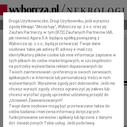
Dbamy o Twoją prywatność
Droga Użytkowniczko, Drogi Użytkowniku, jeśli wyrazisz
Nekrologi
Odeszli
Poradnik pogrzebowy
zgodę klikając "Akceptuję", Wyborcza sp. z o.o. oraz jej
Zaufani Partnerzy, w tym [
872
] Zaufanych Partnerów IAB,
jak również Agora S.A. będąca spółką powiązaną z
Wyborcza sp. z o.o., będą przetwarzać Twoje dane
osobowe takie jak adresy IP, adresy e-mail czy
IMIĘ I NAZWISKO:
identyfikatory plików cookie lub inne informacje zapisane w
Katowice
tych plikach do celów marketingowych, w szczególności
REGION:
na potrzeby wyświetlania reklam dopasowanych do
29.06.2026
DATA EMISJI:
Twoich zainteresowań i preferencji w swoich serwisach,
aplikacjach i w Internecie lub personalizacji treści w nich
wyświetlanych. Wyrażenie zgody jest dobrowolne. Jeśli nie
chcesz wyrazić zgody, chcesz ograniczyć jej zakres lub
chcesz wycofać zgodę uprzednio udzieloną przejdź do
Serdecznemu Przyjacielowi
„Ustawień Zaawansowanych”.
Twoje dane osobowe mogą być przetwarzane także do
Krystianowi Markiewiczowi
celów badania i mierzenia informacji dotyczących
funkcjonowania serwisów i aplikacji lub łączone z danymi
dot. świadczonych Tobie usług. Jeśli podstawą
wyrazy głębokiego współczucia z powodu śmierc