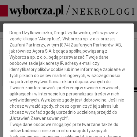
Dbamy o Twoją prywatność
Nekrologi
Odeszli
Poradnik pogrzebowy
Droga Użytkowniczko, Drogi Użytkowniku, jeśli wyrazisz
zgodę klikając "Akceptuję", Wyborcza sp. z o.o. oraz jej
Zaufani Partnerzy, w tym [
874
] Zaufanych Partnerów IAB,
jak również Agora S.A. będąca spółką powiązaną z
IMIĘ I NAZWISKO:
Wyborcza sp. z o.o., będą przetwarzać Twoje dane
osobowe takie jak adresy IP, adresy e-mail czy
Katowice
REGION:
identyfikatory plików cookie lub inne informacje zapisane w
26.06.2026
DATA EMISJI:
tych plikach do celów marketingowych, w szczególności
na potrzeby wyświetlania reklam dopasowanych do
Twoich zainteresowań i preferencji w swoich serwisach,
aplikacjach i w Internecie lub personalizacji treści w nich
wyświetlanych. Wyrażenie zgody jest dobrowolne. Jeśli nie
chcesz wyrazić zgody, chcesz ograniczyć jej zakres lub
chcesz wycofać zgodę uprzednio udzieloną przejdź do
Krystianowi Ślązakowi,
„Ustawień Zaawansowanych”.
Twoje dane osobowe mogą być przetwarzane także do
celów badania i mierzenia informacji dotyczących
Jakubowi Ślązakowi
funkcjonowania serwisów i aplikacji lub łączone z danymi