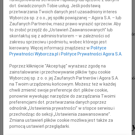
dot. świadczonych Tobie usług. Jeśli podstawą
przetwarzania Twoich danych jest uzasadniony interes
i Pawłowi Ślązakowi,
Wyborcza sp. z o.o., jej spółki powiązanej – Agora S.A. – lub
Zaufanych Partnerów, masz prawo wyrazić sprzeciw. Aby
to zrobić przejdź do „Ustawień Zaawansowanych” lub
adwokatom, kolegom i partnerom Kancelarii Ślązak, Zapiór 
skontaktuj się z administratorem – w zależności od
zakresu sprzeciwu i podmiotu, wobec którego jest
kierowany. Więcej informacji znajdziesz w
Polityce
Prywatności Wyborcza.pl
i
Polityce Prywatności Agora S.A.
oraz Ich Rodzinom,
Poprzez kliknięcie "Akceptuję" wyrażasz zgodę na
zainstalowanie i przechowywanie plików typu cookie
Wyborczej sp. z o. o. jej Zaufanych Partnerów i Agora S.A.
najszczersze kondolencje oraz wyrazy głębokiego wspó
na Twoim urządzeniu końcowym. Możesz też w każdej
chwili zmienić swoje preferencje dot. plików cookie,
z powodu śmierci
ponownie wywołując narzędzie do zarządzania Twoimi
preferencjami dot. przetwarzania danych poprzez
odnośnik „Ustawienia prywatności” w stopce serwisu i
przechodząc do sekcji „Ustawienia zaawansowane”.
Zmiana ustawień plików cookie możliwa jest także za
Mamy i Babci Longin
pomocą ustawień przeglądarki.