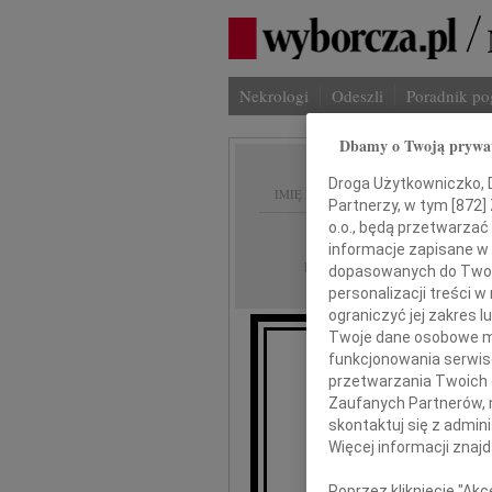
Nekrologi
Odeszli
Poradnik p
Dbamy o Twoją prywa
Droga Użytkowniczko, Dr
IMIĘ I NAZWISKO:
Partnerzy, w tym [
872
]
o.o., będą przetwarzać 
Katowice
REGION:
informacje zapisane w
15.05.2026
DATA EMISJI:
dopasowanych do Twoich
personalizacji treści 
ograniczyć jej zakres
Twoje dane osobowe mo
funkcjonowania serwisó
Alek
przetwarzania Twoich da
Zaufanych Partnerów, 
skontaktuj się z admin
Wyrazy g
Więcej informacji znaj
w ciężkich c
Poprzez kliknięcie "Ak