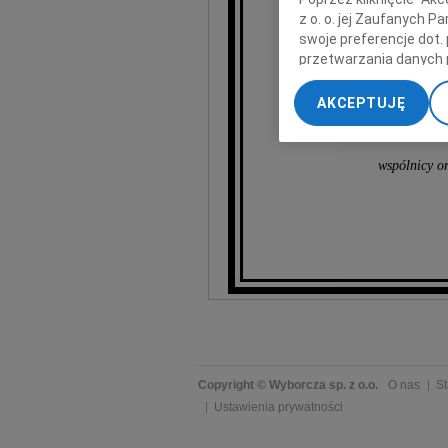
z o. o. jej Zaufanych 
swoje preferencje dot.
D
przetwarzania danych 
„Ustawienia zaawansow
AKCEPTUJĘ
My, nasi Zaufani Part
dokładnych danych geol
Przechowywanie informa
wspólnicy o
treści, badnie odbiorcó
Copyright © Wyborcza sp. z o.o.
O nas
St
Ustawienia prywatności