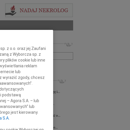
 nekrologów i wspomnień
. z o.o. oraz jej Zaufani
zwisko lub numer ogłoszenia:
ązaną z Wyborcza sp. z
ry plików cookie lub inne
wyświetlania reklam
+ szukanie zaawansowane
ernecie lub
sz wyrazić zgody, chcesz
KROLOGI
 Zaawansowanych”.
8.2026
Katowice
 dotyczących
lkim smutkiem żegnamy naszego Kolegę i...
li podstawą
8.2026
Katowice
nej – Agora S.A. – lub
ej Koleżance Sabinie Kacan składamy...
aawansowanych” lub
n Kurek
24.07.2026
Katowice
rego jest kierowany.
bokim smutkiem przyjęliśmy wiadomość o...
a S.A.
sz Zając
15.07.2026
Katowice
bokim smutkiem przyjąłem wiadomość o...
ypu cookie Wyborczej sp.