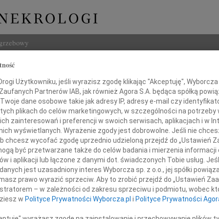
ogrzebowy
tność
Szukaj
ogi Użytkowniku, jeśli wyrazisz zgodę klikając "Akceptuję", Wyborcza sp
Imię i na
 Zaufanych Partnerów IAB, jak również Agora S.A. będąca spółką powi
Twoje dane osobowe takie jak adresy IP, adresy e-mail czy identyfikato
 tych plikach do celów marketingowych, w szczególności na potrzeby 
 zainteresowań i preferencji w swoich serwisach, aplikacjach i w Int
w nich wyświetlanych. Wyrażenie zgody jest dobrowolne. Jeśli nie chce
INNE NE
 lub chcesz wycofać zgodę uprzednio udzieloną przejdź do „Ustawień
07.0
gą być przetwarzane także do celów badania i mierzenia informacji
Z wie
w i aplikacji lub łączone z danymi dot. świadczonych Tobie usług. Jeś
06.0
sandrze Krzyżowskiej
nych jest uzasadniony interes Wyborcza sp. z o.o., jej spółki powiąza
Drogi
masz prawo wyrazić sprzeciw. Aby to zrobić przejdź do „Ustawień Z
Marci
istratorem – w zależności od zakresu sprzeciwu i podmiotu, wobec któ
Z głę
łębokiego współczucia i wsparcia
dziesz w
Polityce Prywatności Wyborcza.pl
i
Polityce Prywatności Agor
Tadeu
hwilach po odejściu ukochanej Siostry
Z głę
ceptuję" wyrażasz zgodę na zainstalowanie i przechowywanie plików t