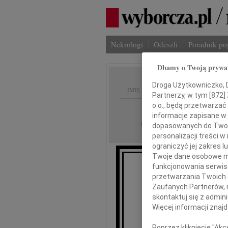
Nekrologi
Odeszli
Poradnik p
Dbamy o Twoją prywa
Droga Użytkowniczko, Dr
IMIĘ I NAZWISKO:
Partnerzy, w tym [
872
]
o.o., będą przetwarzać 
Katowice
REGION:
informacje zapisane w
15.05.2026
DATA EMISJI:
dopasowanych do Twoich
personalizacji treści 
ograniczyć jej zakres
Twoje dane osobowe mo
funkcjonowania serwisó
przetwarzania Twoich da
Zaufanych Partnerów, 
skontaktuj się z admin
wyrazy głęb
Więcej informacji znaj
Poprzez kliknięcie "Ak