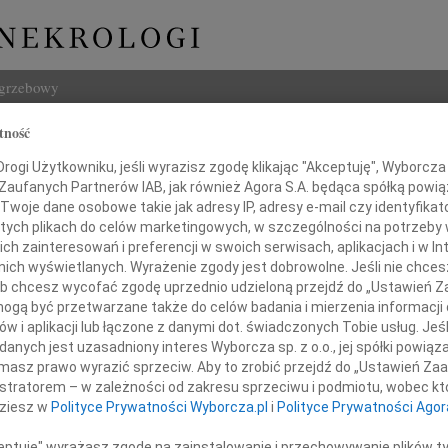
ogrzebowy
tność
Szukaj
ogi Użytkowniku, jeśli wyrazisz zgodę klikając "Akceptuję", Wyborcza sp
Imię i na
 Zaufanych Partnerów IAB, jak również Agora S.A. będąca spółką powi
Twoje dane osobowe takie jak adresy IP, adresy e-mail czy identyfikato
 tych plikach do celów marketingowych, w szczególności na potrzeby 
 zainteresowań i preferencji w swoich serwisach, aplikacjach i w Int
w nich wyświetlanych. Wyrażenie zgody jest dobrowolne. Jeśli nie chce
INNE NE
 lub chcesz wycofać zgodę uprzednio udzieloną przejdź do „Ustawień
07.0
gą być przetwarzane także do celów badania i mierzenia informacji
Z wie
w i aplikacji lub łączone z danymi dot. świadczonych Tobie usług. Jeś
06.0
Ewie Suchy
nych jest uzasadniony interes Wyborcza sp. z o.o., jej spółki powiąza
Drogi
masz prawo wyrazić sprzeciw. Aby to zrobić przejdź do „Ustawień Z
Marci
istratorem – w zależności od zakresu sprzeciwu i podmiotu, wobec któ
Z głę
okiego współczucia z powodu śmierci
dziesz w
Polityce Prywatności Wyborcza.pl
i
Polityce Prywatności Agor
Tadeu
Z głę
ceptuję" wyrażasz zgodę na zainstalowanie i przechowywanie plików t