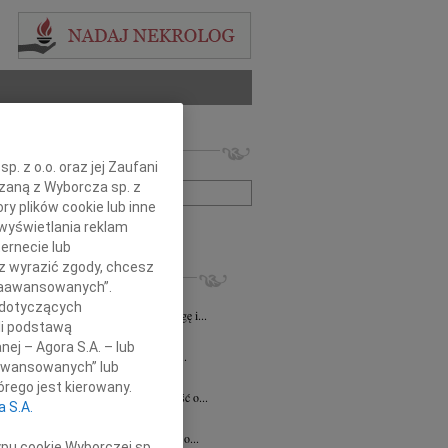
 nekrologów i wspomnień
. z o.o. oraz jej Zaufani
zwisko lub numer ogłoszenia:
ązaną z Wyborcza sp. z
ry plików cookie lub inne
wyświetlania reklam
+ szukanie zaawansowane
ernecie lub
sz wyrazić zgody, chcesz
KROLOGI
 Zaawansowanych”.
8.2026
Katowice
 dotyczących
lkim smutkiem żegnamy naszego Kolegę i...
li podstawą
8.2026
Katowice
nej – Agora S.A. – lub
ej Koleżance Sabinie Kacan składamy...
aawansowanych” lub
n Kurek
24.07.2026
Katowice
rego jest kierowany.
bokim smutkiem przyjęliśmy wiadomość o...
a S.A.
sz Zając
15.07.2026
Katowice
bokim smutkiem przyjąłem wiadomość o...
ypu cookie Wyborczej sp.