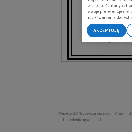
z o. o. jej Zaufanych 
swoje preferencje dot.
przetwarzania danych 
„Ustawienia zaawansow
AKCEPTUJĘ
My, nasi Zaufani Part
pracownicy Śl
dokładnych danych geol
Przechowywanie informa
treści, badnie odbiorcó
Copyright © Wyborcza sp. z o.o.
O nas
St
Ustawienia prywatności