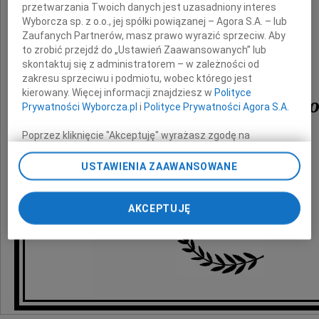
szczere wyrazy współczucia
przetwarzania Twoich danych jest uzasadniony interes
Wyborcza sp. z o.o., jej spółki powiązanej – Agora S.A. – lub
po śmierci
Zaufanych Partnerów, masz prawo wyrazić sprzeciw. Aby
to zrobić przejdź do „Ustawień Zaawansowanych” lub
Ojca
skontaktuj się z administratorem – w zależności od
zakresu sprzeciwu i podmiotu, wobec którego jest
kierowany. Więcej informacji znajdziesz w
Polityce
Stanisława Janickieg
Prywatności Wyborcza.pl
i
Polityce Prywatności Agora S.A.
Poprzez kliknięcie "Akceptuję" wyrażasz zgodę na
zainstalowanie i przechowywanie plików typu cookie
Zespół
Wyborczej sp. z o. o. jej Zaufanych Partnerów i Agora S.A.
USTAWIENIA ZAAWANSOWANE
na Twoim urządzeniu końcowym. Możesz też w każdej
chwili zmienić swoje preferencje dot. plików cookie,
Muzeum Sztuki Nowoczesnej w Warszawie
ponownie wywołując narzędzie do zarządzania Twoimi
AKCEPTUJĘ
preferencjami dot. przetwarzania danych poprzez
odnośnik „Ustawienia prywatności” w stopce serwisu i
przechodząc do sekcji „Ustawienia zaawansowane”.
Zmiana ustawień plików cookie możliwa jest także za
pomocą ustawień przeglądarki.
My, nasi Zaufani Partnerzy i Agora S.A. możemy