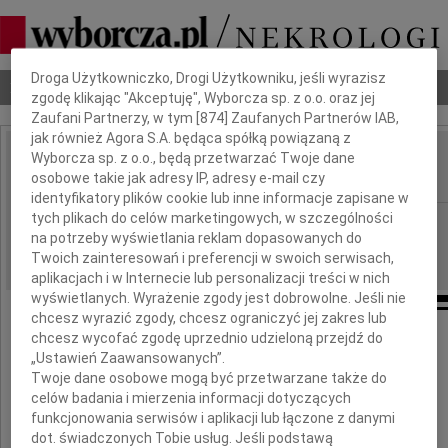
Dbamy o Twoją prywatność
Droga Użytkowniczko, Drogi Użytkowniku, jeśli wyrazisz
Nekrologi
Odeszli
Poradnik pogrzebowy
zgodę klikając "Akceptuję", Wyborcza sp. z o.o. oraz jej
Zaufani Partnerzy, w tym [
874
] Zaufanych Partnerów IAB,
jak również Agora S.A. będąca spółką powiązaną z
Wyborcza sp. z o.o., będą przetwarzać Twoje dane
Stanisław Janicki
IMIĘ I NAZWISKO:
osobowe takie jak adresy IP, adresy e-mail czy
identyfikatory plików cookie lub inne informacje zapisane w
tych plikach do celów marketingowych, w szczególności
Katowice
REGION:
na potrzeby wyświetlania reklam dopasowanych do
27.05.2026
DATA EMISJI:
Twoich zainteresowań i preferencji w swoich serwisach,
aplikacjach i w Internecie lub personalizacji treści w nich
wyświetlanych. Wyrażenie zgody jest dobrowolne. Jeśli nie
chcesz wyrazić zgody, chcesz ograniczyć jej zakres lub
chcesz wycofać zgodę uprzednio udzieloną przejdź do
Naszemu Drogiemu Koledze
„Ustawień Zaawansowanych”.
Twoje dane osobowe mogą być przetwarzane także do
celów badania i mierzenia informacji dotyczących
Maciejowi Janickiemu
funkcjonowania serwisów i aplikacji lub łączone z danymi
dot. świadczonych Tobie usług. Jeśli podstawą