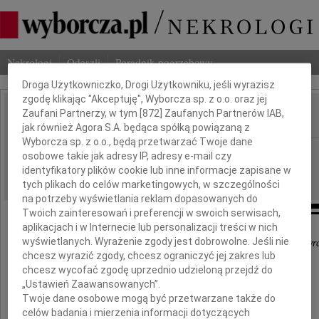
Dbamy o Twoją prywatność
Nekrologi
Odeszli
Poradnik pogrzebowy
Droga Użytkowniczko, Drogi Użytkowniku, jeśli wyrazisz
zgodę klikając "Akceptuję", Wyborcza sp. z o.o. oraz jej
Zaufani Partnerzy, w tym [
872
] Zaufanych Partnerów IAB,
IMIĘ I NAZWISKO:
jak również Agora S.A. będąca spółką powiązaną z
Wyborcza sp. z o.o., będą przetwarzać Twoje dane
Katowice
REGION:
osobowe takie jak adresy IP, adresy e-mail czy
identyfikatory plików cookie lub inne informacje zapisane w
18.06.2026
DATA EMISJI:
tych plikach do celów marketingowych, w szczególności
na potrzeby wyświetlania reklam dopasowanych do
Twoich zainteresowań i preferencji w swoich serwisach,
aplikacjach i w Internecie lub personalizacji treści w nich
wyświetlanych. Wyrażenie zgody jest dobrowolne. Jeśli nie
"Jest na świecie taki rodzaj smutku, którego nie można wyr
chcesz wyrazić zgody, chcesz ograniczyć jej zakres lub
chcesz wycofać zgodę uprzednio udzieloną przejdź do
Naszemu Koledze
„Ustawień Zaawansowanych”.
Twoje dane osobowe mogą być przetwarzane także do
celów badania i mierzenia informacji dotyczących