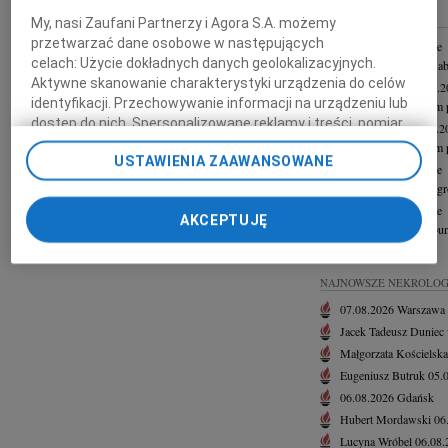
INNE NEKROLOGI
My, nasi Zaufani Partnerzy i Agora S.A. możemy
przetwarzać dane osobowe w następujących
06.08.2026
Katowice
celach:
Użycie dokładnych danych geolokalizacyjnych.
Drogiej Koleżance Sab
Aktywne skanowanie charakterystyki urządzenia do celów
Marcin Kurek
24.07.
identyfikacji. Przechowywanie informacji na urządzeniu lub
Z głębokim smutkiem p
dostęp do nich. Spersonalizowane reklamy i treści, pomiar
Tadeusz Zając
15.07.
reklam i treści, badnie odbiorców i ulepszanie usług.
Z głębokim smutkiem 
USTAWIENIA ZAAWANSOWANE
Lista Zaufanych Partnerów
02.07.2026
Katowice
Drogi Krystianie z o
30.06.2026
Katowice
AKCEPTUJĘ
Panu Sędziemu Trybuna
+ więcej
NAJNOWSZE NEKROLOG
07.08.2026
Warszawa
Jacek Tadeusz Duniec
Małgorzata Kościelska
Eugeniusz Butruk
05.
06.08.2026
Gdańsk
Hubert Mordawski
06
Lucyna Wróbel
06.08