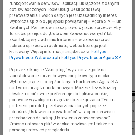
Krzysztofowi Ledwoniowi
funkcjonowania serwisów i aplikacji lub łączone z danymi
dot. świadczonych Tobie usług. Jeśli podstawą
przetwarzania Twoich danych jest uzasadniony interes
słowa żalu, otuchy oraz szczerego współczucia
Wyborcza sp. z o.o., jej spółki powiązanej – Agora S.A. – lub
Zaufanych Partnerów, masz prawo wyrazić sprzeciw. Aby
z powodu śmierci
to zrobić przejdź do „Ustawień Zaawansowanych” lub
skontaktuj się z administratorem – w zależności od
Mamy
zakresu sprzeciwu i podmiotu, wobec którego jest
kierowany. Więcej informacji znajdziesz w
Polityce
Prywatności Wyborcza.pl
i
Polityce Prywatności Agora S.A.
składają
Koleżanki i Koledzy
Poprzez kliknięcie "Akceptuję" wyrażasz zgodę na
oraz Zarząd BIBUS MENOS Sp. z o.o.
zainstalowanie i przechowywanie plików typu cookie
Wyborczej sp. z o. o. jej Zaufanych Partnerów i Agora S.A.
na Twoim urządzeniu końcowym. Możesz też w każdej
chwili zmienić swoje preferencje dot. plików cookie,
Szukaj nekrologó
ponownie wywołując narzędzie do zarządzania Twoimi
preferencjami dot. przetwarzania danych poprzez
Imię i nazwisko lub numer 
odnośnik „Ustawienia prywatności” w stopce serwisu i
przechodząc do sekcji „Ustawienia zaawansowane”.
Zmiana ustawień plików cookie możliwa jest także za
+ szukanie
pomocą ustawień przeglądarki.