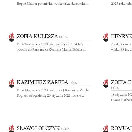
Bogna Maurer polonistka, edukatorka, działaczka...
2023 roku odsz
ZOFIA KULESZA
HENRYK
ŁÓDŹ
Dnia 26 stycznia 2023 roku przeżywszy 94 lata
Z żalem zawiad
odeszła do Pana nasza Kochana Mama, Babcia i...
wieku 83 lat, 
KAZIMIERZ ZARĘBA
ZOFIA 
ŁÓDŹ
ŁÓDŹ
Dnia 18 stycznia 2023 roku zmarł Kazimierz Zaręba
18 stycznia 20
Pogrzeb odbędzie się 26 stycznia 2023 roku w...
Ciocia i Babcia
SŁAWOJ OLCZYK
ROMUAL
ŁÓDŹ