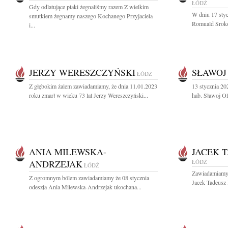
ŁÓDŹ
Gdy odlatujące ptaki żegnaliśmy razem Z wielkim
W dniu 17 styc
smutkiem żegnamy naszego Kochanego Przyjaciela
Romuald Sroko
i...
JERZY WERESZCZYŃSKI
SŁAWOJ
ŁÓDŹ
Z głębokim żalem zawiadamiamy, że dnia 11.01.2023
13 stycznia 20
roku zmarł w wieku 73 lat Jerzy Wereszczyński...
hab. Sławoj O
ANIA MILEWSKA-
JACEK 
ANDRZEJAK
ŁÓDŹ
ŁÓDŹ
Zawiadamiamy, 
Z ogromnym bólem zawiadamiamy że 08 stycznia
Jacek Tadeusz
odeszła Ania Milewska-Andrzejak ukochana...