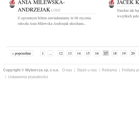
ANIA MILEWSKA-
JACEK 
ANDRZEJAK
ŁÓDŹ
Niechże tak bę
wszytkich jede
Z ogromnym bólem zawiadamiamy że 08 stycznia
odeszła Ania Milewska-Andrzejak ukochana...
« poprzednie
1
...
12
13
14
15
16
17
18
19
20
»
Copyright © Wyborcza sp. z o.o.
O nas
Staże u nas
Reklama
Polityka 
Ustawienia prywatności