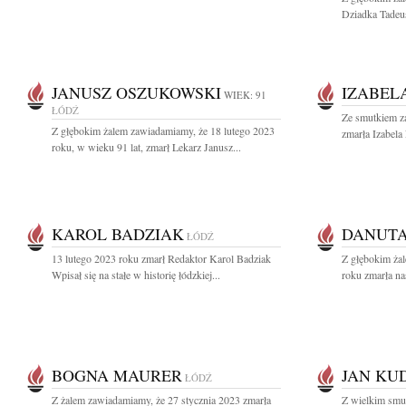
Dziadka Tadeu
JANUSZ OSZUKOWSKI
IZABEL
WIEK: 91
ŁÓDŹ
Ze smutkiem z
Z głębokim żalem zawiadamiamy, że 18 lutego 2023
zmarła Izabela 
roku, w wieku 91 lat, zmarł Lekarz Janusz...
KAROL BADZIAK
DANUTA
ŁÓDŹ
13 lutego 2023 roku zmarł Redaktor Karol Badziak
Z głębokim ża
Wpisał się na stałe w historię łódzkiej...
roku zmarła na
BOGNA MAURER
JAN KU
ŁÓDŹ
Z żalem zawiadamiamy, że 27 stycznia 2023 zmarła
Z wielkim smu