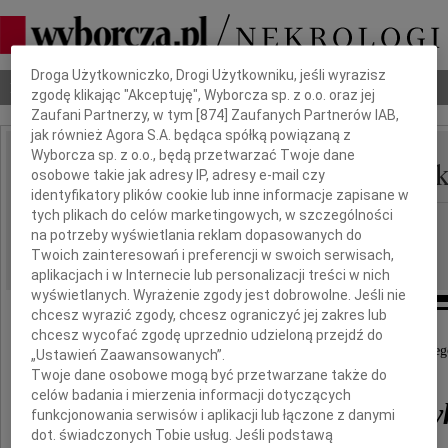
Dbamy o Twoją prywatność
Droga Użytkowniczko, Drogi Użytkowniku, jeśli wyrazisz
Nekrologi
Odeszli
Poradnik pogrzebowy
zgodę klikając "Akceptuję", Wyborcza sp. z o.o. oraz jej
Zaufani Partnerzy, w tym [
874
] Zaufanych Partnerów IAB,
jak również Agora S.A. będąca spółką powiązaną z
Wyborcza sp. z o.o., będą przetwarzać Twoje dane
Mieczysław Owczarczy
osobowe takie jak adresy IP, adresy e-mail czy
IMIĘ I NAZWISKO:
identyfikatory plików cookie lub inne informacje zapisane w
tych plikach do celów marketingowych, w szczególności
Łódź
REGION:
na potrzeby wyświetlania reklam dopasowanych do
14.04.2023
DATA EMISJI:
Twoich zainteresowań i preferencji w swoich serwisach,
aplikacjach i w Internecie lub personalizacji treści w nich
wyświetlanych. Wyrażenie zgody jest dobrowolne. Jeśli nie
chcesz wyrazić zgody, chcesz ograniczyć jej zakres lub
chcesz wycofać zgodę uprzednio udzieloną przejdź do
Z głębokim smutkiem przyjąłem wiadomość o śmierci mojego
„Ustawień Zaawansowanych”.
Twoje dane osobowe mogą być przetwarzane także do
celów badania i mierzenia informacji dotyczących
Mieczysława Owczarczy
funkcjonowania serwisów i aplikacji lub łączone z danymi
dot. świadczonych Tobie usług. Jeśli podstawą