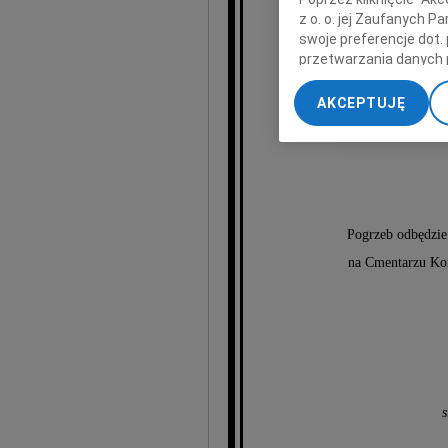
z o. o. jej Zaufanych 
swoje preferencje dot.
przetwarzania danych 
wieloletnia or
„Ustawienia zaawansow
w którm 
AKCEPTUJĘ
My, nasi Zaufani Part
dokładnych danych geol
Przechowywanie informa
treści, badnie odbiorcó
Pogrzeb odbędzie 
na Cmentarzu Ko
s