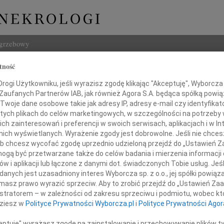
ogrzebowy
tność
Szukaj
 Szostek-Banasiak
ogi Użytkowniku, jeśli wyrazisz zgodę klikając "Akceptuję", Wyborcza sp
Imię i na
 Zaufanych Partnerów IAB, jak również Agora S.A. będąca spółką powi
Twoje dane osobowe takie jak adresy IP, adresy e-mail czy identyfikato
 tych plikach do celów marketingowych, w szczególności na potrzeby 
 zainteresowań i preferencji w swoich serwisach, aplikacjach i w Int
w nich wyświetlanych. Wyrażenie zgody jest dobrowolne. Jeśli nie chce
INNE NE
 lub chcesz wycofać zgodę uprzednio udzieloną przejdź do „Ustawień
Wand
gą być przetwarzane także do celów badania i mierzenia informacji
Z głę
w i aplikacji lub łączone z danymi dot. świadczonych Tobie usług. Jeś
Tadeu
nych jest uzasadniony interes Wyborcza sp. z o.o., jej spółki powiąza
ębokim żalem zawiadamiamy,
Z głę
masz prawo wyrazić sprzeciw. Aby to zrobić przejdź do „Ustawień Z
23 roku, odeszła od nas w wieku 93 lat
Adam
istratorem – w zależności od zakresu sprzeciwu i podmiotu, wobec któ
W dni
dziesz w
Polityce Prywatności Wyborcza.pl
i
Polityce Prywatności Agor
Jan R
 Szostek-Banasiak
W dni
ceptuję" wyrażasz zgodę na zainstalowanie i przechowywanie plików t