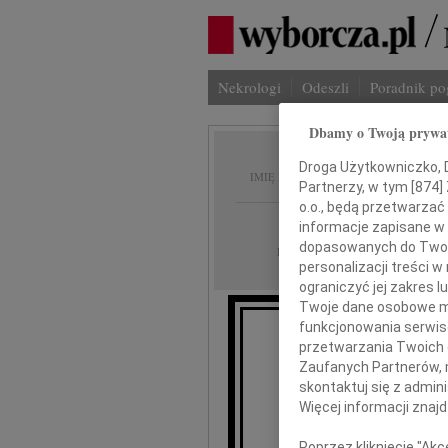
Nekrologi
Odeszli
Poradnik p
Dbamy o Twoją prywa
Janina
Droga Użytkowniczko, Dr
IMIĘ I NAZWISKO:
Partnerzy, w tym [
874
]
o.o., będą przetwarzać 
Łódź
REGION:
informacje zapisane w
dopasowanych do Twoich
03.04.2023
DATA EMISJI:
personalizacji treści 
ograniczyć jej zakres
Twoje dane osobowe mo
funkcjonowania serwisó
przetwarzania Twoich da
Z gł
Zaufanych Partnerów, 
że 20 marca 20
skontaktuj się z admin
Więcej informacji znaj
Janina
Poprzez kliknięcie "Ak