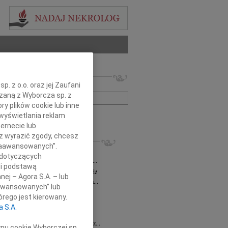
 nekrologów i wspomnień
. z o.o. oraz jej Zaufani
zwisko lub numer ogłoszenia:
ązaną z Wyborcza sp. z
ry plików cookie lub inne
wyświetlania reklam
+ szukanie zaawansowane
ernecie lub
sz wyrazić zgody, chcesz
KROLOGI
 Zaawansowanych”.
a Milan
03.08.2026
Łódź
 dotyczących
bokim żalem zawiadamiamy, że dnia 29...
li podstawą
sz Maciaszek
wiek: 73
29.07.2026
Łódź
nej – Agora S.A. – lub
bokim żalem zawiadamiamy, że 24 lipca...
aawansowanych” lub
 Gawryszczak
21.07.2026
Łódź
rego jest kierowany.
u 15 lipca 2026 roku odszedł nasz...
a S.A.
ek
15.07.2026
Łódź
u 4 lipca2026 roku zmarł w Łodzi Nasz...
ypu cookie Wyborczej sp.