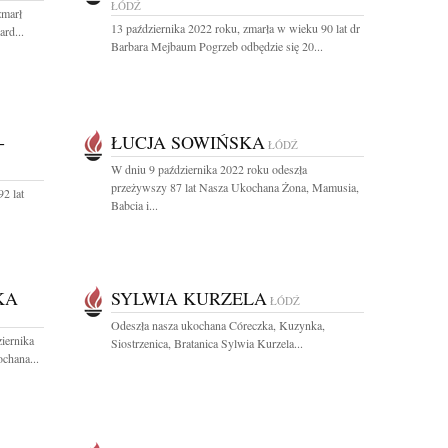
ŁÓDŹ
zmarł
13 października 2022 roku, zmarła w wieku 90 lat dr
ard...
Barbara Mejbaum Pogrzeb odbędzie się 20...
-
ŁUCJA SOWIŃSKA
ŁÓDŹ
W dniu 9 października 2022 roku odeszła
przeżywszy 87 lat Nasza Ukochana Żona, Mamusia,
2 lat
Babcia i...
KA
SYLWIA KURZELA
ŁÓDŹ
Odeszła nasza ukochana Córeczka, Kuzynka,
iernika
Siostrzenica, Bratanica Sylwia Kurzela...
chana...