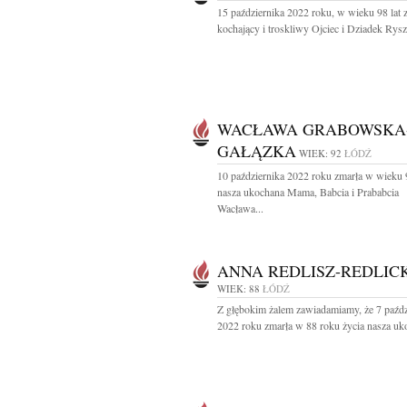
15 października 2022 roku, w wieku 98 lat 
kochający i troskliwy Ojciec i Dziadek Rysz
WACŁAWA GRABOWSKA
GAŁĄZKA
WIEK: 92
ŁÓDŹ
10 października 2022 roku zmarła w wieku 9
nasza ukochana Mama, Babcia i Prababcia
Wacława...
ANNA REDLISZ-REDLIC
WIEK: 88
ŁÓDŹ
Z głębokim żalem zawiadamiamy, że 7 paźdz
2022 roku zmarła w 88 roku życia nasza uko