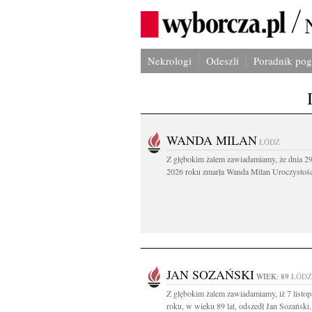
Nekrologi
Odeszli
Poradnik po
WANDA MILAN
ŁÓDŹ
Z głębokim żalem zawiadamiamy, że dnia 29
2026 roku zmarła Wanda Milan Uroczystości
JAN SOZAŃSKI
WIEK: 89
ŁÓDŹ
Z głębokim żalem zawiadamiamy, iż 7 listo
roku, w wieku 89 lat, odszedł Jan Sozański.