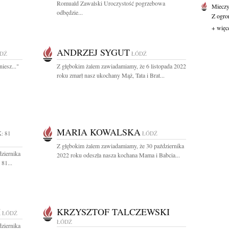
Romuald Zawalski Uroczystość pogrzebowa
Mieczy
odbędzie...
Z ogro
+ więc
ANDRZEJ SYGUT
DŹ
ŁÓDŹ
iesz..."
Z głębokim żalem zawiadamiamy, że 6 listopada 2022
roku zmarł nasz ukochany Mąż, Tata i Brat...
MARIA KOWALSKA
: 81
ŁÓDŹ
Z głębokim żalem zawiadamiamy, że 30 października
ziernika
2022 roku odeszła nasza kochana Mama i Babcia...
81...
I
KRZYSZTOF TALCZEWSKI
ŁÓDŹ
ŁÓDŹ
ziernika