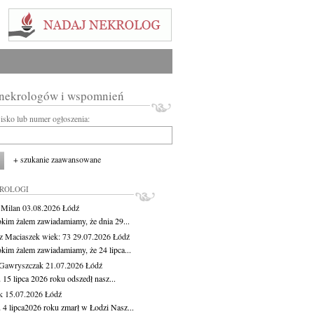
 nekrologów i wspomnień
wisko lub numer ogłoszenia:
+ szukanie zaawansowane
KROLOGI
 Milan
03.08.2026
Łódź
okim żalem zawiadamiamy, że dnia 29...
z Maciaszek
wiek: 73
29.07.2026
Łódź
okim żalem zawiadamiamy, że 24 lipca...
Gawryszczak
21.07.2026
Łódź
15 lipca 2026 roku odszedł nasz...
k
15.07.2026
Łódź
 4 lipca2026 roku zmarł w Łodzi Nasz...