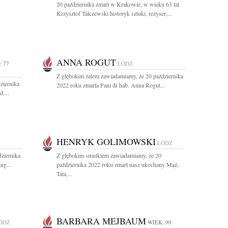
20 października zmarł w Krakowie, w wieku 63 lat
Krzysztof Talczewski historyk sztuki, reżyser,...
ANNA ROGUT
: 77
ŁÓDŹ
Z głębokim żalem zawiadamiamy, że 20 października
ziernika
2022 roku zmarła Pani dr hab. Anna Rogut...
....
HENRYK GOLIMOWSKI
ŁÓDŹ
ziernika
Z głębokim smutkiem zawiadamiamy, że 20
ng...
października 2022 roku zmarł nasz ukochany Mąż,
Tata,...
BARBARA MEJBAUM
ÓDŹ
WIEK: 90