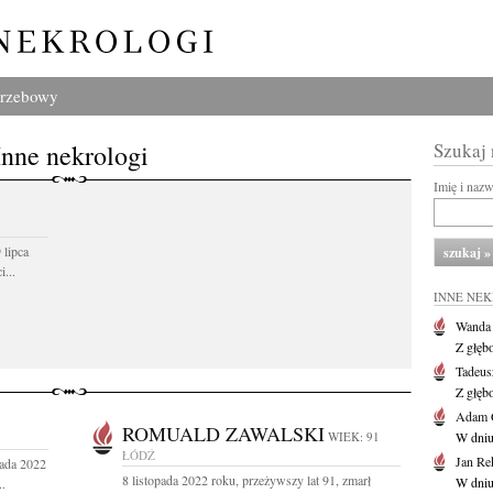
grzebowy
Inne nekrologi
Szukaj
Imię i naz
 lipca
...
INNE NE
Wanda
Z głęb
Tadeus
Z głęb
Adam 
ROMUALD ZAWALSKI
WIEK: 91
W dniu 
ŁÓDŹ
Jan Re
pada 2022
8 listopada 2022 roku, przeżywszy lat 91, zmarł
W dniu
..