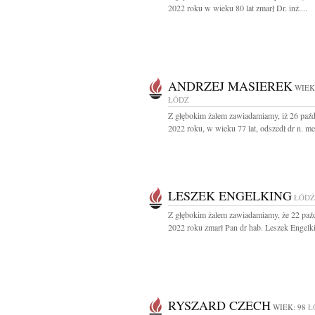
2022 roku w wieku 80 lat zmarł Dr. inż....
ANDRZEJ MASIEREK
WIEK
ŁÓDŹ
Z głębokim żalem zawiadamiamy, iż 26 paźd
2022 roku, w wieku 77 lat, odszedł dr n. med
LESZEK ENGELKING
ŁÓDŹ
Z głębokim żalem zawiadamiamy, że 22 paźd
2022 roku zmarł Pan dr hab. Leszek Engelki
RYSZARD CZECH
WIEK: 98
Ł