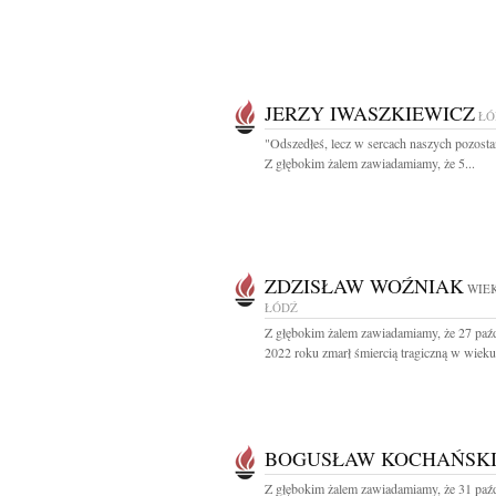
JERZY IWASZKIEWICZ
ŁÓ
"Odszedłeś, lecz w sercach naszych pozostan
Z głębokim żalem zawiadamiamy, że 5...
ZDZISŁAW WOŹNIAK
WIEK
ŁÓDŹ
Z głębokim żalem zawiadamiamy, że 27 paźd
2022 roku zmarł śmiercią tragiczną w wieku 
BOGUSŁAW KOCHAŃSK
Z głębokim żalem zawiadamiamy, że 31 paźd