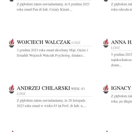
Z głębokim żalem zawiadamiamy, że 8 grudnia 2023
Z głębokim ża
roku zmarł Pan dr hab. Cezary Kinart...
roku odeszła m
WOJCIECH WALCZAK
ANNA H
ŁÓDŹ
ŁÓDŹ
3 grudnia 2023 roku zmarł ukochany Mąż, Ojciec i
5 grudnia 2023
Dziadek Wojciech Walczak Psycholog, działacz...
najukochańsza
domu...
ANDRZEJ CHILARSKI
IGNACY
WIEK: 83
ŁÓDŹ
Z głębokim ża
Z głębokim żalem zawiadamiamy, że 28 listopada
roku, po długie
2023 roku zmarł w wieku 83 lat Prof. dr hab. n....