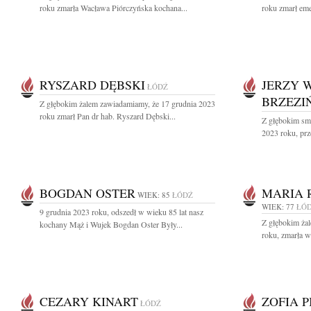
roku zmarła Wacława Piórczyńska kochana...
roku zmarł eme
RYSZARD DĘBSKI
JERZY 
ŁÓDŹ
BRZEZI
Z głębokim żalem zawiadamiamy, że 17 grudnia 2023
roku zmarł Pan dr hab. Ryszard Dębski...
Z głębokim sm
2023 roku, prz
BOGDAN OSTER
MARIA 
WIEK: 85
ŁÓDŹ
WIEK: 77
ŁÓ
9 grudnia 2023 roku, odszedł w wieku 85 lat nasz
Z głębokim ża
kochany Mąż i Wujek Bogdan Oster Były...
roku, zmarła w
CEZARY KINART
ZOFIA 
ŁÓDŹ