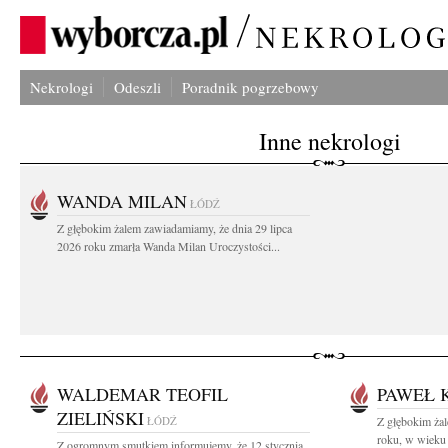
Nekrologi
Odeszli
Poradnik pogrzebowy
Inne nekrologi
WANDA MILAN
ŁÓDŹ
Z głębokim żalem zawiadamiamy, że dnia 29 lipca
2026 roku zmarła Wanda Milan Uroczystości...
WALDEMAR TEOFIL
PAWEŁ 
ZIELIŃSKI
ŁÓDŹ
Z głębokim ża
roku, w wieku 
Z ogromnym smutkiem informujemy, że 12 stycznia