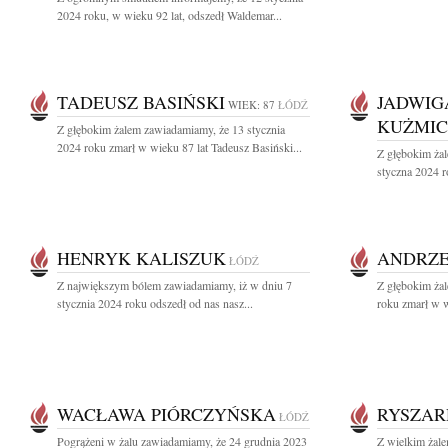
2024 roku, w wieku 92 lat, odszedł Waldemar...
TADEUSZ BASIŃSKI
JADWIG
WIEK: 87
ŁÓDŹ
KUŻMI
Z głębokim żalem zawiadamiamy, że 13 stycznia
2024 roku zmarł w wieku 87 lat Tadeusz Basiński...
Z głębokim ża
styczna 2024 
HENRYK KALISZUK
ANDRZE
ŁÓDŹ
Z największym bólem zawiadamiamy, iż w dniu 7
Z głębokim ża
stycznia 2024 roku odszedł od nas nasz...
roku zmarł w w
WACŁAWA PIÓRCZYŃSKA
RYSZAR
ŁÓDŹ
Pogrążeni w żalu zawiadamiamy, że 24 grudnia 2023
Z wielkim żal