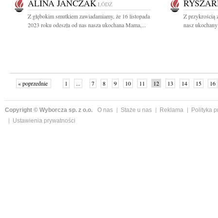
ALINA JANCZAK
RYSZAR
ŁÓDŹ
Z głębokim smutkiem zawiadamiamy, że 16 listopada
Z przykrością 
2023 roku odeszła od nas nasza ukochana Mama,...
nasz ukochany 
« poprzednie
1
...
7
8
9
10
11
12
13
14
15
16
Copyright © Wyborcza sp. z o.o.
O nas
Staże u nas
Reklama
Polityka 
Ustawienia prywatności