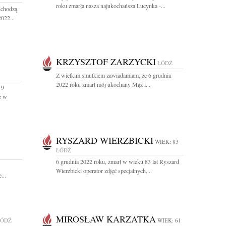
roku zmarła nasza najukochańsza Lucynka -...
dchodzą.
022...
KRZYSZTOF ZARZYCKI
ŁÓDŹ
Z wielkim smutkiem zawiadamiam, że 6 grudnia
2022 roku zmarł mój ukochany Mąż i...
 9
e w
RYSZARD WIERZBICKI
WIEK: 83
ŁÓDŹ
6 grudnia 2022 roku, zmarł w wieku 83 lat Ryszard
Wierzbicki operator zdjęć specjalnych,...
...
MIROSŁAW KARZATKA
ŁÓDŹ
WIEK: 61