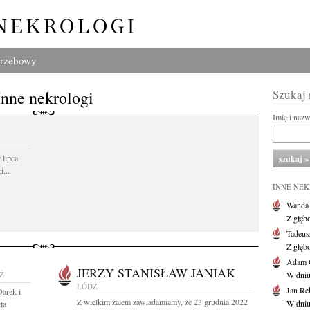
grzebowy
Inne nekrologi
Szukaj
Imię i naz
 lipca
...
INNE NE
Wanda
Z głęb
Tadeus
Z głęb
Adam 
JERZY STANISŁAW JANIAK
Ź
W dniu 
ŁÓDŹ
Jan Re
arek i
Z wielkim żalem zawiadamiamy, że 23 grudnia 2022
W dniu
ła