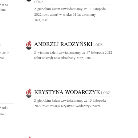
ŁÓDŹ
 Nasza
Z głębokim żalem zawiadamiamy, że 11 listopada
ina...
2022 roku zmarł w wieku 61 lat ukochany
Tata,Teść...
ANDRZEJ RADZYŃSKI
Ź
ŁÓDŹ
, że w
Z wielkim żalem zawiadamiamy, że 17 listopada 2022
as...
roku odszedł nasz ukochany Mąż, Tata i...
KRYSTYNA WODARCZYK
ŁÓDŹ
Z głębokim żalem zawiadamiamy, że 15 listopada
2022 roku zmarła Krystyna Wodarczyk nasza...
2 roku
ż....