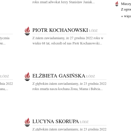
roku zmarł adwokat Jerzy Stanisław Janiak...
Mieczy
Z ogro
+ więc
PIOTR KOCHANOWSKI
ŁÓDŹ
tycznia
Z żalem zawiadamiamy, że 27 grudnia 2022 roku w
e...
wieku 68 lat, odszedł od nas Piotr Kochanowski...
ELŻBIETA GASIŃSKA
ŁÓDŹ
ŁÓDŹ
dnia 2022
Z głębokim żalem zawiadamiamy, że 23 grudnia 2022
na,...
roku zmarła nasza kochana Żona, Mama i Babcia...
LUCYNA SKORUPA
ŁÓDŹ
Z głębokim żalem zawiadamiamy, że 23 grudnia 2022