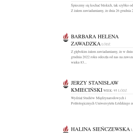
Śpieszmy się kochać bliskich, tak szybko o
Z żalem zawiadamiamy, że dnia 26 grudnia 2
BARBARA HELENA
ZAWADZKA
ŁÓDŹ
Z głębokim żalem zawiadamiamy, że w dniu
grudnia 2022 roku odeszła od nas na zawsz
wieku 83...
JERZY STANISŁAW
KMIECIŃSKI
WIEK: 95
ŁÓDŹ
Wydział Studiów Międzynarodowych i
Politologicznych Uniwersytetu Łódzkiego ze
HALINA SIEŃCZEWSKA