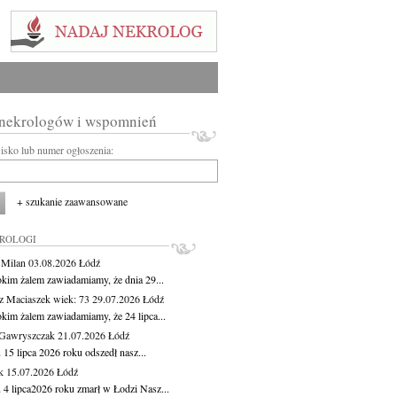
 nekrologów i wspomnień
wisko lub numer ogłoszenia:
+ szukanie zaawansowane
KROLOGI
 Milan
03.08.2026
Łódź
okim żalem zawiadamiamy, że dnia 29...
z Maciaszek
wiek: 73
29.07.2026
Łódź
okim żalem zawiadamiamy, że 24 lipca...
Gawryszczak
21.07.2026
Łódź
15 lipca 2026 roku odszedł nasz...
k
15.07.2026
Łódź
 4 lipca2026 roku zmarł w Łodzi Nasz...