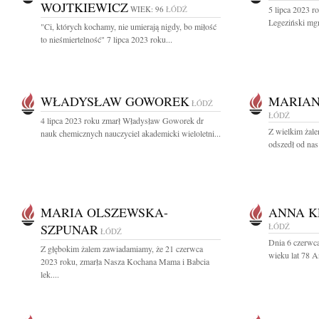
WOJTKIEWICZ
WIEK: 96
ŁÓDŹ
5 lipca 2023 r
Legeziński mgr
"Ci, których kochamy, nie umierają nigdy, bo miłość
to nieśmiertelność" 7 lipca 2023 roku...
WŁADYSŁAW GOWOREK
MARIAN
ŁÓDŹ
ŁÓDŹ
4 lipca 2023 roku zmarł Władysław Goworek dr
Z wielkim żale
nauk chemicznych nauczyciel akademicki wieloletni...
odszedł od nas 
MARIA OLSZEWSKA-
ANNA K
SZPUNAR
ŁÓDŹ
ŁÓDŹ
Dnia 6 czerwca
Z głębokim żalem zawiadamiamy, że 21 czerwca
wieku lat 78 A
2023 roku, zmarła Nasza Kochana Mama i Babcia
lek....