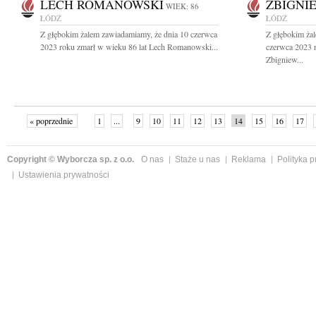
LECH ROMANOWSKI
ZBIGNI
WIEK: 86
ŁÓDŹ
ŁÓDŹ
Z głębokim żalem zawiadamiamy, że dnia 10 czerwca
Z głębokim ża
2023 roku zmarł w wieku 86 lat Lech Romanowski...
czerwca 2023 r
Zbigniew...
« poprzednie
1
...
9
10
11
12
13
14
15
16
17
»
Copyright © Wyborcza sp. z o.o.
O nas
Staże u nas
Reklama
Polityka 
Ustawienia prywatności