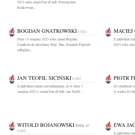
2023 roku zmarł Pan dr hab. Przemysław
Krakowian...
BOGDAN GNATKOWSKI
MACIEJ
ŁÓDŹ
Dnia 13 sierpnia 2023 roku zmarł Bogdan
Z głębokim żal
Gnatkowski ukochany Mąż, Tata, Dziadek Pogrzeb
2023 roku odsz
odbędzie...
JAN TEOFIL SICIŃSKI
PIOTR F
ŁÓDŹ
Z głębokim żalem zawiadamiamy, że w dniu 3
Ze smutkiem za
sierpnia 2023 r. zmarł Pan dr hab. Jan Teofil...
w wieku 65 lat,
WITOLD BOJANOWSKI
EWA JA
WIEK: 87
ŁÓDŹ
Z głębokim ża