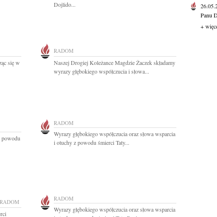
Dojlido...
26.05
Panu D
+ więc
RADOM
ząc się w
Naszej Drogiej Koleżance Magdzie Żaczek składamy
wyrazy głębokiego współczucia i słowa...
RADOM
Wyrazy głębokiego współczucia oraz słowa wsparcia
z powodu
i otuchy z powodu śmierci Taty...
RADOM
RADOM
Wyrazy głębokiego współczucia oraz słowa wsparcia
rci