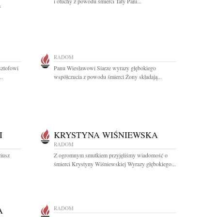
i otuchy z powodu śmierci Taty Pani...
a
RADOM
sztofowi
Panu Wiesławowi Siarze wyrazy głębokiego
..
współczucia z powodu śmierci Żony składają...
I
KRYSTYNA WIŚNIEWSKA
RADOM
riusz
Z ogromnym smutkiem przyjęliśmy wiadomość o
śmierci Krystyny Wiśniewskiej Wyrazy głębokiego...
A
RADOM