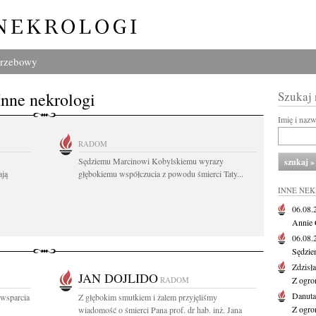
grzebowy
Inne nekrologi
Szukaj
Imię i naz
RADOM
Sędziemu Marcinowi Kobylskiemu wyrazy
ają
głębokiemu współczucia z powodu śmierci Taty...
INNE NE
06.08
Annie 
06.08
Sędzie
Zdzisł
JAN DOJLIDO
RADOM
Z ogro
Danut
 wsparcia
Z głębokim smutkiem i żalem przyjęliśmy
Z ogro
wiadomość o śmierci Pana prof. dr hab. inż. Jana