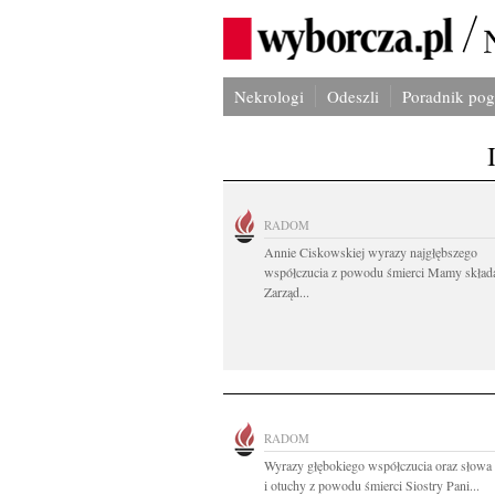
Nekrologi
Odeszli
Poradnik po
RADOM
Annie Ciskowskiej wyrazy najgłębszego
współczucia z powodu śmierci Mamy skład
Zarząd...
RADOM
Wyrazy głębokiego współczucia oraz słowa
i otuchy z powodu śmierci Siostry Pani...