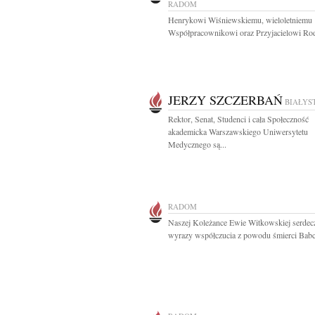
RADOM
Henrykowi Wiśniewskiemu, wieloletniemu
Współpracownikowi oraz Przyjacielowi Rod
JERZY SZCZERBAŃ
BIAŁYS
Rektor, Senat, Studenci i cała Społeczność
akademicka Warszawskiego Uniwersytetu
Medycznego są...
RADOM
Naszej Koleżance Ewie Witkowskiej serdec
wyrazy współczucia z powodu śmierci Babci