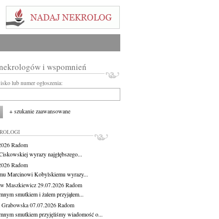
 nekrologów i wspomnień
wisko lub numer ogłoszenia:
+ szukanie zaawansowane
KROLOGI
.2026
Radom
Ciskowskiej wyrazy najgłębszego...
.2026
Radom
mu Marcinowi Kobylskiemu wyrazy...
aw Maszkiewicz
29.07.2026
Radom
mnym smutkiem i żalem przyjąłem...
a Grabowska
07.07.2026
Radom
mnym smutkiem przyjęliśmy wiadomość o...