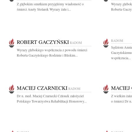
Z głębokim smutkiem przyjęliśmy wiadomość o
Wyrazy głebok
śmierci Anety Stolarek Wyrazy żalu i...
Roberta Gaczyń
ROBERT GACZYŃSKI
RADOM
RADOM
Sędziom Annie
Wyrazy głebokiego współczucia z powodu śmierci
Gaczyńskiemu 
Roberta Gaczyńskiego Rodzinie i Bliskim...
współczucia...
MACIEJ CZARNECKI
MACIEJ
RADOM
Dr n. med. Maciej Czarnecki Członek założyciel
Z wielkim żal
Polskiego Towarzystwa Rehabilitacji Honorowy...
o śmierci Dr n