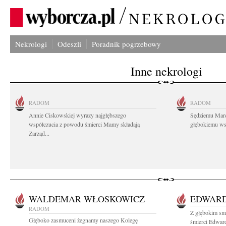
Nekrologi
Odeszli
Poradnik pogrzebowy
Inne nekrologi
RADOM
RADOM
Annie Ciskowskiej wyrazy najgłębszego
Sędziemu Mar
współczucia z powodu śmierci Mamy składają
głębokiemu wsp
Zarząd...
WALDEMAR WŁOSKOWICZ
EDWARD
RADOM
Z głębokim sm
Głęboko zasmuceni żegnamy naszego Kolegę
śmierci Edward