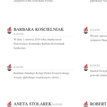
Zbigniewa Orła Adwokata wyrazy...
głębokiego wsp
BARBARA KOŚCIELNIAK
RADOM
RADOM
Wyrazy najszc
W dniu 1 czerwca 2019 roku zmarła nasza
Adamowi Banas
Pracownica i Koleżanka Barbara Kościelniak
Serdeczne...
RADOM
RADOM
Marioli Święck
Rodzinie Zmarłego Kolegi Piotra Świeżewskiego
powodu śmierci
wyrazy głębokiego współczucia i słowa...
ANETA STOLAREK
ROBERT
RADOM