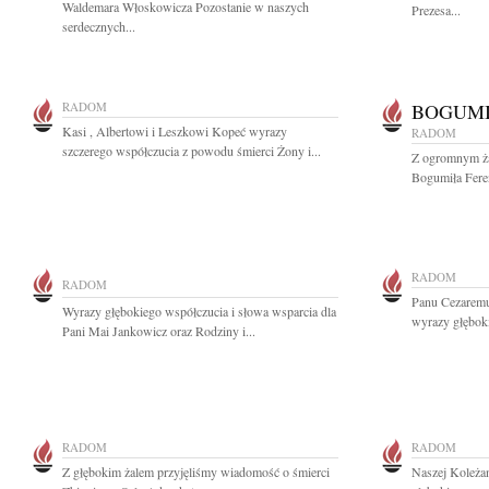
Waldemara Włoskowicza Pozostanie w naszych
Prezesa...
serdecznych...
RADOM
BOGUMI
Kasi , Albertowi i Leszkowi Kopeć wyrazy
RADOM
szczerego współczucia z powodu śmierci Żony i...
Z ogromnym ża
Bogumiła Fere
RADOM
RADOM
Panu Cezarem
Wyrazy głębokiego współczucia i słowa wsparcia dla
wyrazy głębok
Pani Mai Jankowicz oraz Rodziny i...
RADOM
RADOM
Z głębokim żalem przyjęliśmy wiadomość o śmierci
Naszej Koleża