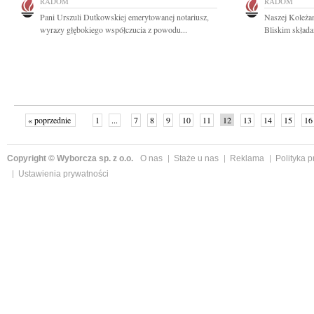
RADOM
RADOM
Pani Urszuli Dutkowskiej emerytowanej notariusz,
Naszej Koleżan
wyrazy głębokiego współczucia z powodu...
Bliskim składa
« poprzednie
1
...
7
8
9
10
11
12
13
14
15
16
Copyright © Wyborcza sp. z o.o.
O nas
Staże u nas
Reklama
Polityka 
Ustawienia prywatności