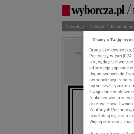
Nekrologi
Odeszli
Poradnik p
Dbamy o Twoją prywa
Droga Użytkowniczko, Dr
IMIĘ I NAZWISKO:
Partnerzy, w tym [
874
]
o.o., będą przetwarzać 
Radom
REGION:
informacje zapisane w
22.06.2018
DATA EMISJI:
dopasowanych do Twoich
personalizacji treści 
ograniczyć jej zakres
Twoje dane osobowe mo
funkcjonowania serwisó
Wyr
przetwarzania Twoich da
Zaufanych Partnerów, 
skontaktuj się z admin
Więcej informacji znaj
Poprzez kliknięcie "Ak