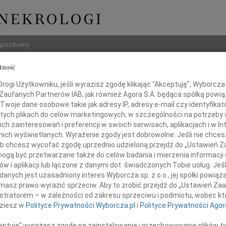
ogrzebowy
tność
Szukaj
ogi Użytkowniku, jeśli wyrazisz zgodę klikając "Akceptuję", Wyborcza sp
Imię i na
 Zaufanych Partnerów IAB, jak również Agora S.A. będąca spółką powi
Twoje dane osobowe takie jak adresy IP, adresy e-mail czy identyfikato
 tych plikach do celów marketingowych, w szczególności na potrzeby 
 zainteresowań i preferencji w swoich serwisach, aplikacjach i w Int
w nich wyświetlanych. Wyrażenie zgody jest dobrowolne. Jeśli nie chce
INNE NE
 lub chcesz wycofać zgodę uprzednio udzieloną przejdź do „Ustawień
06.0
gą być przetwarzane także do celów badania i mierzenia informacji
Annie
w i aplikacji lub łączone z danymi dot. świadczonych Tobie usług. Jeś
06.0
azy głębokiego współczucia
nych jest uzasadniony interes Wyborcza sp. z o.o., jej spółki powiąza
Sędzi
masz prawo wyrazić sprzeciw. Aby to zrobić przejdź do „Ustawień Z
Zdzis
istratorem – w zależności od zakresu sprzeciwu i podmiotu, wobec któ
Panu
Z ogr
dziesz w
Polityce Prywatności Wyborcza.pl
i
Polityce Prywatności Agor
Danu
Z ogr
ceptuję" wyrażasz zgodę na zainstalowanie i przechowywanie plików t