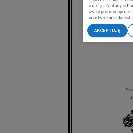
Krz
z o. o. jej Zaufanych 
swoje preferencje dot.
przetwarzania danych 
„Ustawienia zaawansow
AKCEPTUJĘ
My, nasi Zaufani Part
dokładnych danych geol
Przechowywanie informa
treści, badnie odbiorcó
Właś
G