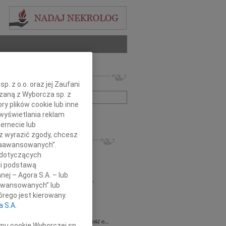
 nekrologów i wspomnień
. z o.o. oraz jej Zaufani
zwisko lub numer ogłoszenia:
ązaną z Wyborcza sp. z
ry plików cookie lub inne
wyświetlania reklam
+ szukanie zaawansowane
ernecie lub
sz wyrazić zgody, chcesz
KROLOGI
 Zaawansowanych”.
8.2026
Radom
 dotyczących
 Ciskowskiej wyrazy najgłębszego...
li podstawą
8.2026
Radom
nej – Agora S.A. – lub
emu Marcinowi Kobylskiemu wyrazy...
aawansowanych” lub
ław Maszkiewicz
29.07.2026
Radom
rego jest kierowany.
omnym smutkiem i żalem przyjąłem...
a S.A.
ta Grabowska
07.07.2026
Radom
omnym smutkiem przyjęliśmy wiadomość o...
ypu cookie Wyborczej sp.