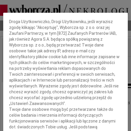
Dbamy o Twoją prywatność
Droga Użytkowniczko, Drogi Użytkowniku, jeśli wyrazisz
Nekrologi
Odeszli
Poradnik pogrzebowy
zgodę klikając "Akceptuję", Wyborcza sp. z o.o. oraz jej
Zaufani Partnerzy, w tym [
872
] Zaufanych Partnerów IAB,
jak również Agora S.A. będąca spółką powiązaną z
Wyborcza sp. z o.o., będą przetwarzać Twoje dane
osobowe takie jak adresy IP, adresy e-mail czy
IMIĘ I NAZWISKO:
identyfikatory plików cookie lub inne informacje zapisane w
Radom
tych plikach do celów marketingowych, w szczególności
REGION:
na potrzeby wyświetlania reklam dopasowanych do
22.08.2018
DATA EMISJI:
Twoich zainteresowań i preferencji w swoich serwisach,
aplikacjach i w Internecie lub personalizacji treści w nich
wyświetlanych. Wyrażenie zgody jest dobrowolne. Jeśli nie
chcesz wyrazić zgody, chcesz ograniczyć jej zakres lub
Wyrazy głębokiego współczucia
chcesz wycofać zgodę uprzednio udzieloną przejdź do
oraz słowa wsparcia i otuchy z powodu śmierci
„Ustawień Zaawansowanych”.
Twoje dane osobowe mogą być przetwarzane także do
celów badania i mierzenia informacji dotyczących
Siostry
funkcjonowania serwisów i aplikacji lub łączone z danymi
dot. świadczonych Tobie usług. Jeśli podstawą