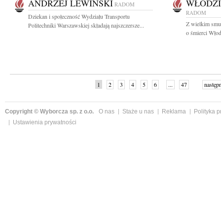
ANDRZEJ LEWIŃSKI
WŁODZI
RADOM
RADOM
Dziekan i społeczność Wydziału Transportu
Z wielkim smu
Politechniki Warszawskiej składają najszczersze...
o śmierci Włod
1
2
3
4
5
6
...
47
następ
Copyright © Wyborcza sp. z o.o.
O nas
Staże u nas
Reklama
Polityka 
Ustawienia prywatności