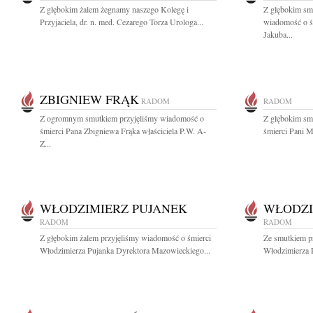
Z głębokim żalem żegnamy naszego Kole­gę i
Z głębokim smu
Przyjaciela, dr. n. med. Cezarego Torza Urologa...
wiadomość o ś
Jakuba...
ZBIGNIEW FRĄK
RADOM
RADOM
Z ogromnym smutkiem przyjęliśmy wiadomość o
Z głębokim sm
śmierci Pana Zbigniewa Frąka właściciela P.W. A-
śmierci Pani Ma
Z...
WŁODZIMIERZ PUJANEK
WŁODZI
RADOM
RADOM
Z głębokim żalem przyjęliśmy wiadomość o śmierci
Ze smutkiem p
Włodzimierza Pujanka Dyrektora Mazowieckiego...
Włodzimierza P