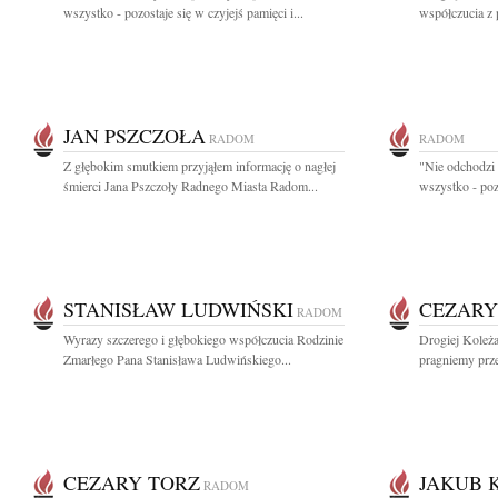
wszystko - pozostaje się w czyjejś pamięci i...
współczucia z
JAN PSZCZOŁA
RADOM
RADOM
Z głębokim smutkiem przyjąłem informację o nagłej
"Nie odchodzi 
śmierci Jana Pszczoły Radnego Miasta Radom...
wszystko - pozo
STANISŁAW LUDWIŃSKI
CEZARY
RADOM
Wyrazy szczerego i głębokiego współczucia Rodzinie
Drogiej Koleża
Zmarłego Pana Stanisława Ludwińskiego...
pragniemy prze
CEZARY TORZ
JAKUB 
RADOM