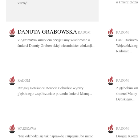
o śmierci Zdzi
Zarząd...
DANUTA GRABOWSKA
RADOM
RADOM
Z ogromnym smutkiem przyjęliśmy wiadomość o
Panu Dariuszo
śmierci Danuty Grabowskiej wiceminister edukacji...
Wojewódzkieg
Radomiu...
RADOM
RADOM
Drogiej Koleżance Dorocie Łobodzie wyrazy
Z głębokim sm
głębokiego współczucia z powodu śmierci Mamy...
śmierci Mamy 
Dębskiego...
WARSZAWA
RADOM
"Nie odchodzi się tak naprawdę i zupełnie, bo mimo
Drogiej Koleż