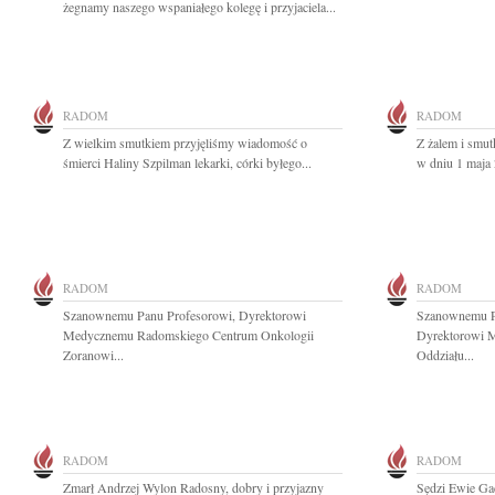
żegnamy naszego wspaniałego kolegę i przyjaciela...
RADOM
RADOM
Z wielkim smutkiem przyjęliśmy wiadomość o
Z żalem i smut
śmierci Haliny Szpilman lekarki, córki byłego...
w dniu 1 maja 
RADOM
RADOM
Szanownemu Panu Profesorowi, Dyrektorowi
Szanownemu Pa
Medycznemu Radomskiego Centrum Onkologii
Dyrektorowi 
Zoranowi...
Oddziału...
RADOM
RADOM
Zmarł Andrzej Wylon Radosny, dobry i przyjazny
Sędzi Ewie Ga