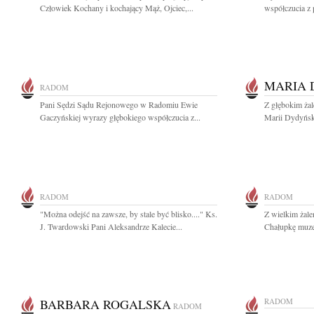
Człowiek Kochany i kochający Mąż, Ojciec,...
współczucia z
MARIA 
RADOM
Pani Sędzi Sądu Rejonowego w Radomiu Ewie
Z głębokim ża
Gaczyńskiej wyrazy głębokiego współczucia z...
Marii Dydyński
RADOM
RADOM
"Można odejść na zawsze, by stale być blisko...." Ks.
Z wielkim żal
J. Twardowski Pani Aleksandrze Kalecie...
Chałupkę muzea
BARBARA ROGALSKA
RADOM
RADOM