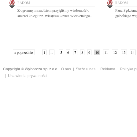
RADOM
RADOM
Z ogromnym smutkiem przyjęliśmy wiadomość o
Panu Sędziem
śmierci kolegi inż. Wiesława Gralca Wieloletniego...
głębokiego wsp
« poprzednie
1
...
5
6
7
8
9
10
11
12
13
14
Copyright © Wyborcza sp. z o.o.
O nas
Staże u nas
Reklama
Polityka 
Ustawienia prywatności