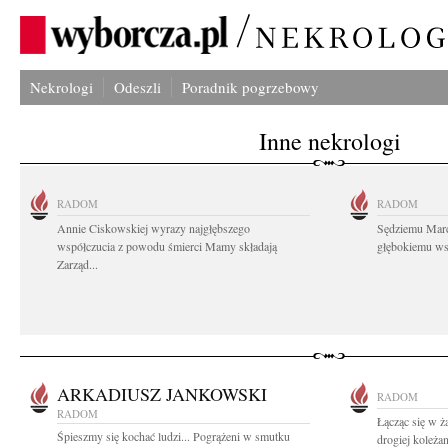
Nekrologi
Odeszli
Poradnik pogrzebowy
Inne nekrologi
RADOM
RADOM
Annie Ciskowskiej wyrazy najgłębszego
Sędziemu Mar
współczucia z powodu śmierci Mamy składają
głębokiemu wsp
Zarząd...
ARKADIUSZ JANKOWSKI
RADOM
RADOM
Łącząc się w ż
Śpieszmy się kochać ludzi... Pogrążeni w smutku
drogiej koleża