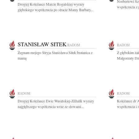
Norbertowi Sz
Drogiej Koleżance Marcie Rogalskiej wyrazy
współczucia z 
głębokiego współczucia po stracie Mamy Barbary...
STANISŁAW SITEK
RADOM
RADOM
Żegnam mojego Stryja Stanisława Sitek bratanica z
Z głębokim ża
mamą
Małgorzaty Dzi
RADOM
RADOM
Drogiej Koleżance Ewie Wasińskiej-Zdżalik wyrazy
Koleżance dr 
najgłębszego współczucia wraz ze słowami...
współczucia i 