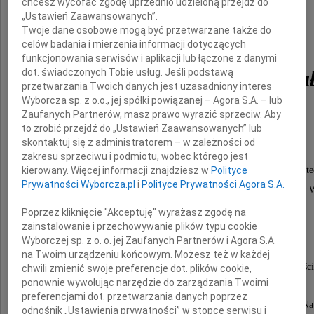
chcesz wycofać zgodę uprzednio udzieloną przejdź do
„Ustawień Zaawansowanych”.
Twoje dane osobowe mogą być przetwarzane także do
celów badania i mierzenia informacji dotyczących
funkcjonowania serwisów i aplikacji lub łączone z danymi
dot. świadczonych Tobie usług. Jeśli podstawą
Profesor Adolf Horuba
przetwarzania Twoich danych jest uzasadniony interes
Wyborcza sp. z o.o., jej spółki powiązanej – Agora S.A. – lub
Zaufanych Partnerów, masz prawo wyrazić sprzeciw. Aby
członek rzeczywisty Polskiej Akademii Nauk
to zrobić przejdź do „Ustawień Zaawansowanych” lub
skontaktuj się z administratorem – w zależności od
zakresu sprzeciwu i podmiotu, wobec którego jest
kierowany. Więcej informacji znajdziesz w
Polityce
Wybitny specjalista zajmujący się nauką o żywności i jej t
Prywatności Wyborcza.pl
i
Polityce Prywatności Agora S.A.
związany ze Szkołą Główną Gospodarstwa Wiejskiego w 
prorektor tej uczelni w latach 1981-1984.
Poprzez kliknięcie "Akceptuję" wyrażasz zgodę na
zainstalowanie i przechowywanie plików typu cookie
Wyborczej sp. z o. o. jej Zaufanych Partnerów i Agora S.A.
Autor wielu publikacji naukowych i książek
na Twoim urządzeniu końcowym. Możesz też w każdej
dotyczących podstaw przechowalnictwa żywności
chwili zmienić swoje preferencje dot. plików cookie,
ponownie wywołując narzędzie do zarządzania Twoimi
preferencjami dot. przetwarzania danych poprzez
W latach 1990-2010 Przewodniczący Komisji Nagród N
odnośnik „Ustawienia prywatności” w stopce serwisu i