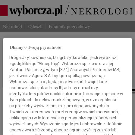
Nekrologi
Odeszli
Poradnik pogrzebowy
Dbamy o Twoją prywatność
Adolf Horubała
IMIĘ I NAZWISKO:
Droga Użytkowniczko, Drogi Użytkowniku, jeśli wyrazisz
zgodę klikając "Akceptuję", Wyborcza sp. z o.o. oraz jej
Warszawa
REGION:
Zaufani Partnerzy, w tym [
874
] Zaufanych Partnerów IAB,
24.03.2026
jak również Agora S.A. będąca spółką powiązaną z
DATA EMISJI:
Wyborcza sp. z o.o., będą przetwarzać Twoje dane
osobowe takie jak adresy IP, adresy e-mail czy
identyfikatory plików cookie lub inne informacje zapisane w
tych plikach do celów marketingowych, w szczególności
na potrzeby wyświetlania reklam dopasowanych do
W dniu 20 marca 2026 roku
Twoich zainteresowań i preferencji w swoich serwisach,
aplikacjach i w Internecie lub personalizacji treści w nich
w wieku 101 lat zmarł
wyświetlanych. Wyrażenie zgody jest dobrowolne. Jeśli nie
chcesz wyrazić zgody, chcesz ograniczyć jej zakres lub