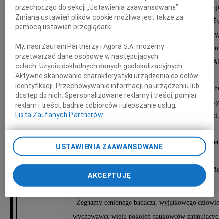
przechodząc do sekcji „Ustawienia zaawansowane”.
przy Wydziale V Nauk Rolniczych, Leśnych i Weterynary
Zmiana ustawień plików cookie możliwa jest także za
Przez wiele lat związany Komitetem Technologii i Chemii 
pomocą ustawień przeglądarki.
jako jego przewodniczący i wiceprzewodniczący
My, nasi Zaufani Partnerzy i Agora S.A. możemy
w latach 1988-98 wiceprzewodniczący Rady Nauko
przetwarzać dane osobowe w następujących
Instytutu Rozrodu Zwierząt i Badań Żywności PA
celach:
Użycie dokładnych danych geolokalizacyjnych.
Aktywne skanowanie charakterystyki urządzenia do celów
identyfikacji. Przechowywanie informacji na urządzeniu lub
Członek honorowy Stowarzyszenia Inżynierów i Tec
dostęp do nich. Spersonalizowane reklamy i treści, pomiar
Przemysłu Spożywczego oraz członek honorowy
reklam i treści, badnie odbiorców i ulepszanie usług.
Lista Zaufanych Partnerów
Polskiego Towarzystwa Technologów Żywności.
Odznaczony m.in.: Krzyżem Oficerskim Orderu Odrodzeni
USTAWIENIA ZAAWANSOWANE
Medalem im. M. Oczapowskiego PAN,
doktor honoris causa Szkoły Głównej Gospodarstwa Wie
AKCEPTUJĘ
Żegnamy cenionego badacza, wyjątkowego człowie
wychowawcę wielu pokoleń naukowców zajmujących