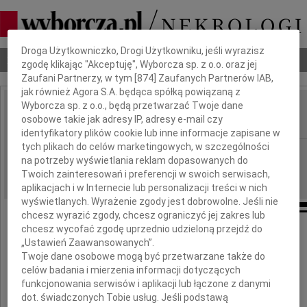
Dbamy o Twoją prywatność
Droga Użytkowniczko, Drogi Użytkowniku, jeśli wyrazisz
Nekrologi
Odeszli
Poradnik pogrzebowy
zgodę klikając "Akceptuję", Wyborcza sp. z o.o. oraz jej
Zaufani Partnerzy, w tym [
874
] Zaufanych Partnerów IAB,
jak również Agora S.A. będąca spółką powiązaną z
Wyborcza sp. z o.o., będą przetwarzać Twoje dane
Jerzy Tetyk
osobowe takie jak adresy IP, adresy e-mail czy
IMIĘ I NAZWISKO:
identyfikatory plików cookie lub inne informacje zapisane w
tych plikach do celów marketingowych, w szczególności
Warszawa
REGION:
na potrzeby wyświetlania reklam dopasowanych do
25.03.2026
DATA EMISJI:
Twoich zainteresowań i preferencji w swoich serwisach,
aplikacjach i w Internecie lub personalizacji treści w nich
wyświetlanych. Wyrażenie zgody jest dobrowolne. Jeśli nie
chcesz wyrazić zgody, chcesz ograniczyć jej zakres lub
chcesz wycofać zgodę uprzednio udzieloną przejdź do
25 marca 2026 roku
„Ustawień Zaawansowanych”.
mija 9 lat od śmierci
Twoje dane osobowe mogą być przetwarzane także do
celów badania i mierzenia informacji dotyczących
Jerzego Tetyka
funkcjonowania serwisów i aplikacji lub łączone z danymi
dot. świadczonych Tobie usług. Jeśli podstawą