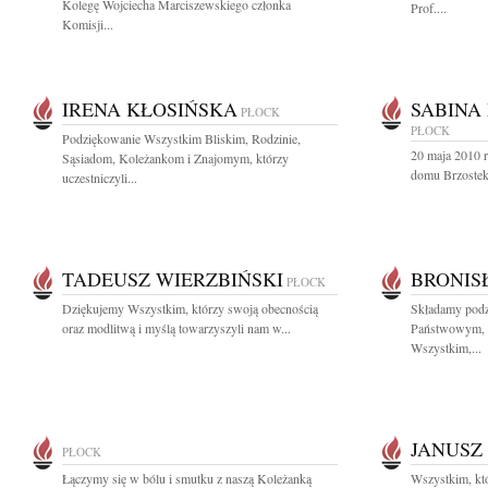
Kolegę Wojciecha Marciszewskiego członka
Prof....
Komisji...
IRENA KŁOSIŃSKA
SABINA
PŁOCK
PŁOCK
Podziękowanie Wszystkim Bliskim, Rodzinie,
20 maja 2010 
Sąsiadom, Koleżankom i Znajomym, którzy
domu Brzostek 
uczestniczyli...
TADEUSZ WIERZBIŃSKI
BRONIS
PŁOCK
Dziękujemy Wszystkim, którzy swoją obecnością
Składamy pod
oraz modlitwą i myślą towarzyszyli nam w...
Państwowym, 
Wszystkim,...
JANUSZ
PŁOCK
Łączymy się w bólu i smutku z naszą Koleżanką
Wszystkim, któ