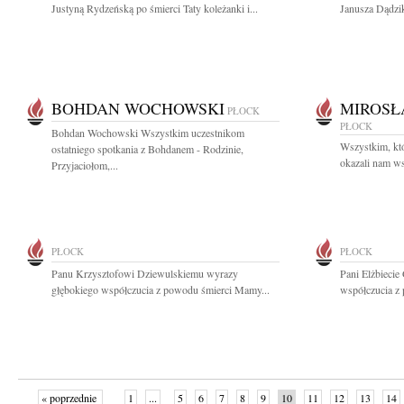
Justyną Rydzeńską po śmierci Taty koleżanki i...
Janusza Dądzik
BOHDAN WOCHOWSKI
MIROSŁ
PŁOCK
PŁOCK
Bohdan Wochowski Wszystkim uczestnikom
Wszystkim, któ
ostatniego spotkania z Bohdanem - Rodzinie,
okazali nam ws
Przyjaciołom,...
PŁOCK
PŁOCK
Panu Krzysztofowi Dziewulskiemu wyrazy
Pani Elżbiecie
głębokiego współczucia z powodu śmierci Mamy...
współczucia z
« poprzednie
1
...
5
6
7
8
9
10
11
12
13
14