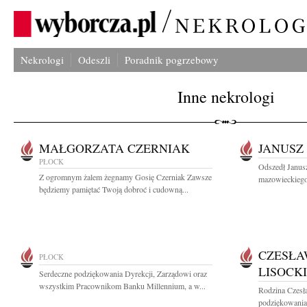
Nekrologi
Odeszli
Poradnik pogrzebowy
Inne nekrologi
MAŁGORZATA CZERNIAK
JANUSZ
PŁOCK
Odszedł Janusz
Z ogromnym żalem żegnamy Gosię Czerniak Zawsze
mazowieckiego
będziemy pamiętać Twoją dobroć i cudowną...
CZESŁA
PŁOCK
LISOCKI
Serdeczne podziękowania Dyrekcji, Zarządowi oraz
wszystkim Pracownikom Banku Millennium, a w...
Rodzina Czesł
podziękowania 