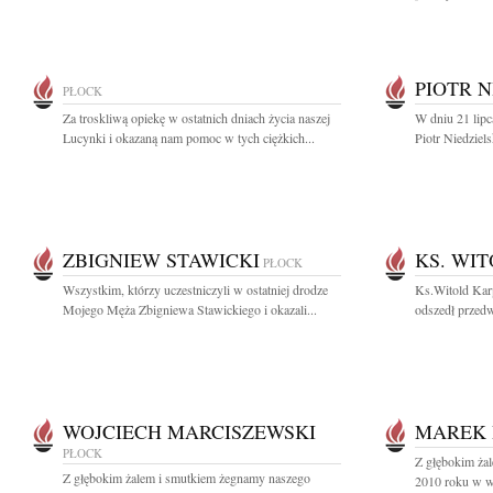
PIOTR N
PŁOCK
Za troskliwą opiekę w ostatnich dniach życia naszej
W dniu 21 lipc
Lucynki i okazaną nam pomoc w tych ciężkich...
Piotr Niedziel
ZBIGNIEW STAWICKI
KS. WI
PŁOCK
Wszystkim, którzy uczestniczyli w ostatniej drodze
Ks.Witold Kar
Mojego Męża Zbigniewa Stawickiego i okazali...
odszedł przedw
WOJCIECH MARCISZEWSKI
MAREK 
PŁOCK
Z głębokim ża
Z głębokim żalem i smutkiem żegnamy naszego
2010 roku w 