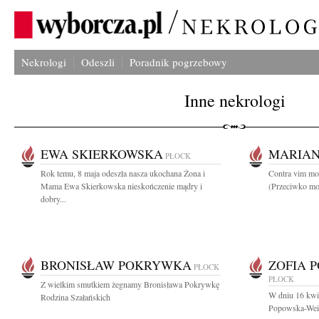
Nekrologi
Odeszli
Poradnik pogrzebowy
Inne nekrologi
EWA SKIERKOWSKA
MARIAN
PŁOCK
Rok temu, 8 maja odeszła nasza ukochana Żona i
Contra vim mor
Mama Ewa Skierkowska nieskończenie mądry i
(Przeciwko moc
dobry...
BRONISŁAW POKRYWKA
ZOFIA 
PŁOCK
PŁOCK
Z wielkim smutkiem żegnamy Bronisława Pokrywkę
W dniu 16 kwie
Rodzina Szałańskich
Popowska-Weig