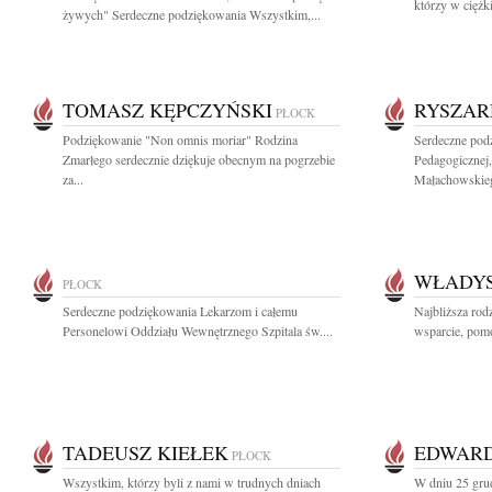
którzy w ciężki
żywych" Serdeczne podziękowania Wszystkim,...
TOMASZ KĘPCZYŃSKI
RYSZAR
PŁOCK
Podziękowanie "Non omnis moriar" Rodzina
Serdeczne pod
Zmarłego serdecznie dziękuje obecnym na pogrzebie
Pedagogicznej
za...
Małachowskieg
WŁADYS
PŁOCK
Serdeczne podziękowania Lekarzom i całemu
Najbliższa rod
Personelowi Oddziału Wewnętrznego Szpitala św....
wsparcie, pomo
TADEUSZ KIEŁEK
EDWARD
PŁOCK
Wszystkim, którzy byli z nami w trudnych dniach
W dniu 25 gru