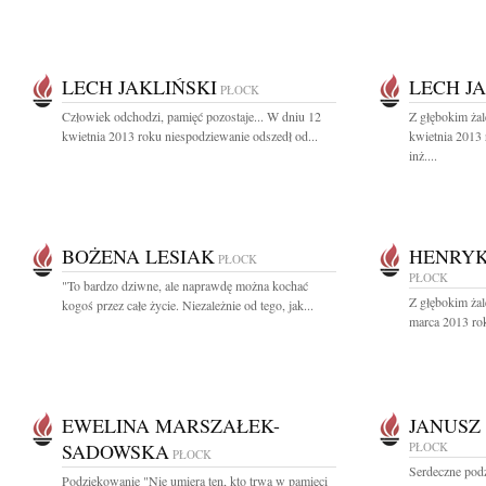
LECH JAKLIŃSKI
LECH J
PŁOCK
Człowiek odchodzi, pamięć pozostaje... W dniu 12
Z głębokim ża
kwietnia 2013 roku niespodziewanie odszedł od...
kwietnia 2013 
inż....
BOŻENA LESIAK
HENRYK
PŁOCK
PŁOCK
"To bardzo dziwne, ale naprawdę można kochać
Z głębokim ża
kogoś przez całe życie. Niezależnie od tego, jak...
marca 2013 rok
EWELINA MARSZAŁEK-
JANUSZ
SADOWSKA
PŁOCK
PŁOCK
Serdeczne pod
Podziękowanie "Nie umiera ten, kto trwa w pamięci