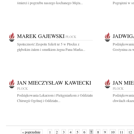
śmierci i pogrzebu naszego kochanego Męża...
Pogrążeni w sm
MAREK GAJEWSKI
JADWIG
PŁOCK
Społeczność Zespołu Szkół nr 5 w Płocku z
Podziękowanie
głębokim żalem i smutkiem żegna Pana Marka...
Gostynina za wi
JAN MIECZYSŁAW KAWIECKI
JAN MI
PŁOCK
PŁOCK
Podziękowania Lekarzom i Pielęgniarkom z Oddziału
Podziękowania
Chirurgii Ogólnej i Oddziału...
chwilach okazal
« poprzednie
1
2
3
4
5
6
7
8
9
10
11
12