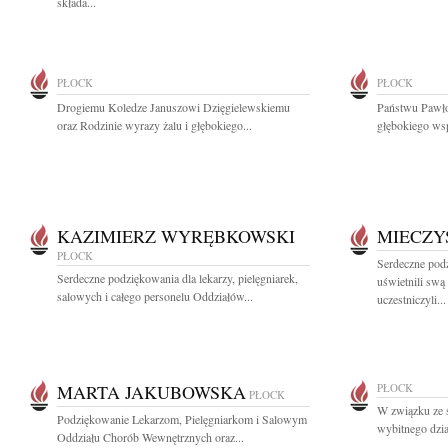
składa...
PŁOCK
PŁOCK
Drogiemu Koledze Januszowi Dzięgielewskiemu
Państwu Pawł
oraz Rodzinie wyrazy żalu i głębokiego...
głębokiego wsp
KAZIMIERZ WYRĘBKOWSKI
MIECZY
PŁOCK
Serdeczne pod
Serdeczne podziękowania dla lekarzy, pielęgniarek,
uświetnili swą
salowych i całego personelu Oddziałów...
uczestniczyli...
MARTA JAKUBOWSKA
PŁOCK
PŁOCK
W związku ze 
Podziękowanie Lekarzom, Pielęgniarkom i Salowym
wybitnego dzia
Oddziału Chorób Wewnętrznych oraz...