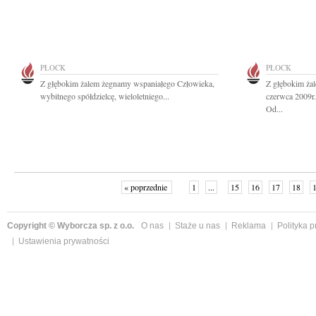
PŁOCK
PŁOCK
Z głębokim żalem żegnamy wspaniałego Człowieka,
Z głębokim ża
wybitnego spółdzielcę, wieloletniego...
czerwca 2009r
Od...
« poprzednie
1
...
15
16
17
18
Copyright © Wyborcza sp. z o.o.
O nas
Staże u nas
Reklama
Polityka 
Ustawienia prywatności