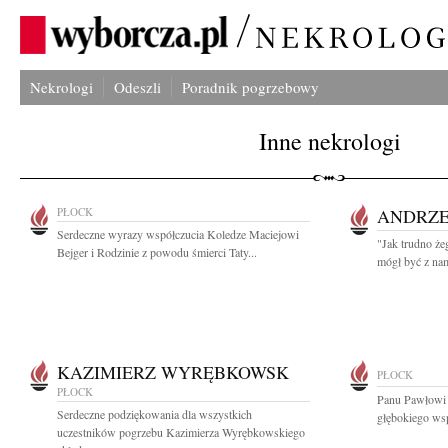
Nekrologi
Odeszli
Poradnik pogrzebowy
Inne nekrologi
PŁOCK
ANDRZE
Serdeczne wyrazy współczucia Koledze Maciejowi
"Jak trudno że
Bejger i Rodzinie z powodu śmierci Taty...
mógł być z nam
KAZIMIERZ WYRĘBKOWSK
PŁOCK
PŁOCK
Panu Pawłowi
Serdeczne podziękowania dla wszystkich
głębokiego wsp
uczestników pogrzebu Kazimierza Wyrębkowskiego