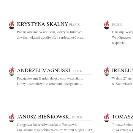
KRYSTYNA SKALNY
PŁOCK
PŁOCK
Podziękowanie Wszystkim, którzy w trudnych
Dziękuję Wszy
chwilach okazali życzliwość i serdeczność oraz...
Współpracown
wsparcie...
ANDRZEJ MAGNUSKI
IRENEU
PŁOCK
Podziękowanie Bardzo dziękujemy wszystkim,
W dniu 27 sier
którzy uczestniczyli w ceremonii pożegnania...
w Katowicach I
JANUSZ BIEŃKOWSKI
TOMASZ
PŁOCK
Okręgowa Rada Adwokacka w Warszawie
Tomasz Stefańs
zawiadamia z głębokim żalem, że w dniu 6 lipca 2012
1974 zmarł w 