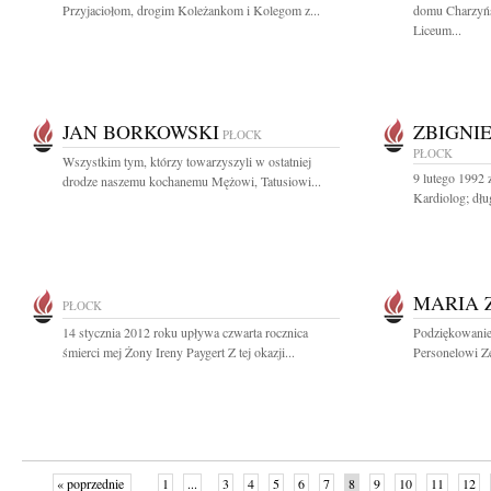
Przyjaciołom, drogim Koleżankom i Kolegom z...
domu Charzyńs
Liceum...
JAN BORKOWSKI
ZBIGNI
PŁOCK
PŁOCK
Wszystkim tym, którzy towarzyszyli w ostatniej
9 lutego 1992 
drodze naszemu kochanemu Mężowi, Tatusiowi...
Kardiolog; dłu
MARIA 
PŁOCK
14 stycznia 2012 roku upływa czwarta rocznica
Podziękowanie
śmierci mej Żony Ireny Paygert Z tej okazji...
Personelowi Ze
« poprzednie
1
...
3
4
5
6
7
8
9
10
11
12