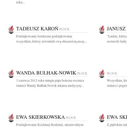
roku...
TADEUSZ KAROŃ
JANUSZ
PŁOCK
Podziękowanie Serdeczne podziękowania
"Ludzie, który
wszystkim, którzy uświetnili swą obecnością mszę...
zostawili ślady
WANDA BUŁHAK-NOWIK
PŁOCK
PŁOCK
3 czerwca 2012 roku minęła piąta bolesna rocznica
Wszystkim, któ
śmierci Wandy Bułhak-Nowik lekarza medycyny...
śmierci i pogr
EWA SKIERKOWSKA
EWA SK
PŁOCK
Podziękowanie Kochanej Rodzinie, niezawodnym
Z głębokim ża