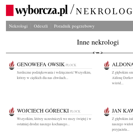
Nekrologi
Odeszli
Poradnik pogrzebowy
Inne nekrologi
GENOWEFA OWSIK
ALDON
PŁOCK
Serdeczne podziękowania i wdzięczność Wszystkim,
Z głębokim sm
którzy w ciężkich dla nas chwilach...
Aldonę Derkow
wśród...
WOJCIECH GÓRECKI
JAN KA
PŁOCK
Wszystkim, którzy uczestniczyli we mszy świętej i w
Z głębokim ża
ostatniej drodze naszego kochanego...
naszego wielol
przyjaciela...