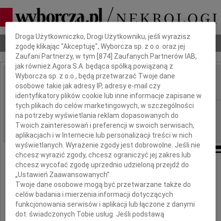
Dbamy o Twoją prywatność
Droga Użytkowniczko, Drogi Użytkowniku, jeśli wyrazisz
Nekrologi
Odeszli
Poradnik pogrzebowy
zgodę klikając "Akceptuję", Wyborcza sp. z o.o. oraz jej
Zaufani Partnerzy, w tym [
874
] Zaufanych Partnerów IAB,
jak również Agora S.A. będąca spółką powiązaną z
Wyborcza sp. z o.o., będą przetwarzać Twoje dane
Janusz Królik
osobowe takie jak adresy IP, adresy e-mail czy
IMIĘ I NAZWISKO:
identyfikatory plików cookie lub inne informacje zapisane w
tych plikach do celów marketingowych, w szczególności
Płock
REGION:
na potrzeby wyświetlania reklam dopasowanych do
26.10.2010
DATA EMISJI:
Twoich zainteresowań i preferencji w swoich serwisach,
aplikacjach i w Internecie lub personalizacji treści w nich
wyświetlanych. Wyrażenie zgody jest dobrowolne. Jeśli nie
chcesz wyrazić zgody, chcesz ograniczyć jej zakres lub
chcesz wycofać zgodę uprzednio udzieloną przejdź do
Odszedł
„Ustawień Zaawansowanych”.
Twoje dane osobowe mogą być przetwarzane także do
celów badania i mierzenia informacji dotyczących
Janusz Królik
funkcjonowania serwisów i aplikacji lub łączone z danymi
dot. świadczonych Tobie usług. Jeśli podstawą