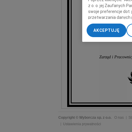
z o. o. jej Zaufanych 
swoje preferencje dot.
przetwarzania danych 
„Ustawienia zaawansow
AKCEPTUJĘ
My, nasi Zaufani Part
dokładnych danych geol
Przechowywanie informa
treści, badnie odbiorcó
Zarząd i Pracownicy
Copyright © Wyborcza sp. z o.o.
O nas
St
Ustawienia prywatności