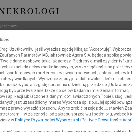
ogrzebowy
tność
Szukaj
ogi Użytkowniku, jeśli wyrazisz zgodę klikając "Akceptuję", Wyborcza sp
Imię i na
 Zaufanych Partnerów IAB, jak również Agora S.A. będąca spółką powi
Twoje dane osobowe takie jak adresy IP, adresy e-mail czy identyfikato
 tych plikach do celów marketingowych, w szczególności na potrzeby 
 zainteresowań i preferencji w swoich serwisach, aplikacjach i w Int
w nich wyświetlanych. Wyrażenie zgody jest dobrowolne. Jeśli nie chce
INNE NE
 lub chcesz wycofać zgodę uprzednio udzieloną przejdź do „Ustawień
Miros
gą być przetwarzane także do celów badania i mierzenia informacji
W dni
w i aplikacji lub łączone z danymi dot. świadczonych Tobie usług. Jeś
Panu
17.0
nych jest uzasadniony interes Wyborcza sp. z o.o., jej spółki powiąza
Pani 
masz prawo wyrazić sprzeciw. Aby to zrobić przejdź do „Ustawień Z
ztofowi Dziewulskiemu
Barto
istratorem – w zależności od zakresu sprzeciwu i podmiotu, wobec któ
Słowa
dziesz w
Polityce Prywatności Wyborcza.pl
i
Polityce Prywatności Agor
Lech 
okiego współczucia z powodu śmierci
Odsze
ceptuję" wyrażasz zgodę na zainstalowanie i przechowywanie plików t