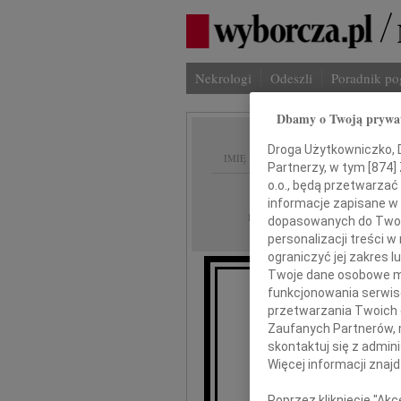
Nekrologi
Odeszli
Poradnik p
Dbamy o Twoją prywa
Droga Użytkowniczko, Dr
IMIĘ I NAZWISKO:
Partnerzy, w tym [
874
]
o.o., będą przetwarzać 
Płock
REGION:
informacje zapisane w
24.03.2010
DATA EMISJI:
dopasowanych do Twoich
personalizacji treści 
ograniczyć jej zakres
Twoje dane osobowe mo
funkcjonowania serwisó
przetwarzania Twoich da
Zaufanych Partnerów, 
Krzys
skontaktuj się z admin
Więcej informacji znaj
wyrazy głęb
Poprzez kliknięcie "Ak