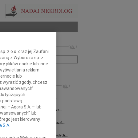
 nekrologów i wspomnień
. z o.o. oraz jej Zaufani
zwisko lub numer ogłoszenia:
ązaną z Wyborcza sp. z
ry plików cookie lub inne
wyświetlania reklam
+ szukanie zaawansowane
ernecie lub
sz wyrazić zgody, chcesz
KROLOGI
 Zaawansowanych”.
ław Moszczyński
14.08.2025
Płock
 dotyczących
u 12 sierpnia 2025 roku odszedł nasz...
li podstawą
3.2025
Płock
nej – Agora S.A. – lub
Dorocie Biernat pracownikowi Starostwa...
aawansowanych” lub
sz Szatkowski
18.03.2022
Płock
rego jest kierowany.
 wydają się niewystarczające Aby wyrazić...
a S.A.
Marek Grala
28.01.2022
Płock
dł Lech Marek Grala poeta, mentor młodych...
ypu cookie Wyborczej sp.