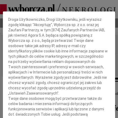
Dbamy o Twoją prywatność
Droga Użytkowniczko, Drogi Użytkowniku, jeśli wyrazisz
Nekrologi
Odeszli
Poradnik pogrzebowy
zgodę klikając "Akceptuję", Wyborcza sp. z o.o. oraz jej
Zaufani Partnerzy, w tym [
874
] Zaufanych Partnerów IAB,
jak również Agora S.A. będąca spółką powiązaną z
Wyborcza sp. z o.o., będą przetwarzać Twoje dane
Wojciech Marciszewski
osobowe takie jak adresy IP, adresy e-mail czy
IMIĘ I NAZWISKO:
identyfikatory plików cookie lub inne informacje zapisane w
tych plikach do celów marketingowych, w szczególności
Płock
REGION:
na potrzeby wyświetlania reklam dopasowanych do
18.06.2010
DATA EMISJI:
Twoich zainteresowań i preferencji w swoich serwisach,
aplikacjach i w Internecie lub personalizacji treści w nich
wyświetlanych. Wyrażenie zgody jest dobrowolne. Jeśli nie
chcesz wyrazić zgody, chcesz ograniczyć jej zakres lub
chcesz wycofać zgodę uprzednio udzieloną przejdź do
„Ustawień Zaawansowanych”.
Z głębokim żalem i smutkiem żegnamy naszego Ko
Twoje dane osobowe mogą być przetwarzane także do
celów badania i mierzenia informacji dotyczących
Wojciecha Marciszewski
funkcjonowania serwisów i aplikacji lub łączone z danymi
dot. świadczonych Tobie usług. Jeśli podstawą