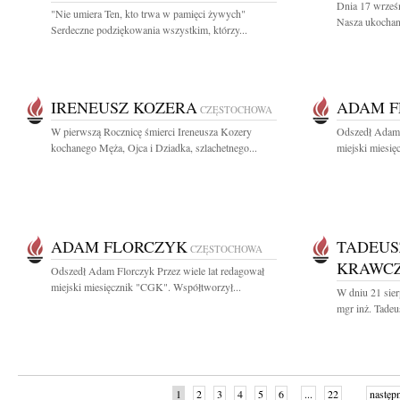
Dnia 17 wrześn
"Nie umiera Ten, kto trwa w pamięci żywych"
Nasza ukochana
Serdeczne podziękowania wszystkim, którzy...
IRENEUSZ KOZERA
ADAM F
CZĘSTOCHOWA
W pierwszą Rocznicę śmierci Ireneusza Kozery
Odszedł Adam 
kochanego Męża, Ojca i Dziadka, szlachetnego...
miejski miesię
ADAM FLORCZYK
TADEUS
CZĘSTOCHOWA
KRAWC
Odszedł Adam Florczyk Przez wiele lat redagował
miejski miesięcznik "CGK". Współtworzył...
W dniu 21 sierp
mgr inż. Tadeu
1
2
3
4
5
6
...
22
następ