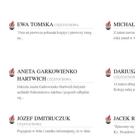
EWA TOMSKA
MICHAŁ
CZĘSTOCHOWA
"Ona mi pierw­sza po­ka­za­ła księ­życ i pierw­szy śnieg
Z żalem zawia
na...
roku zmarł w w
ANETA GARKOWIENKO
DARIUS
HARTWICH
CZĘSTOCHO
CZĘSTOCHOWA
14 marca ubie
Odeszla Aneta Garkowienko Hartwich Inżynier
Kolegę radcę p
architekt Nabożeństwo żałobne i pogrzeb odbędzie
się...
JÓZEF DMITRUCZUK
JACEK 
CZĘSTOCHOWA
"Śpieszmy się 
Pogrążeni w bólu i smutku informujemy, że w dniu
Ks. Twardowsk