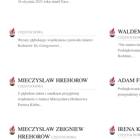
16 stycznia 2023 roku zmarł Nasz...
WALDE
CZĘSTOCHOWA
CZĘSTOCHO
Wyrazy głębokiego współczucia z powodu śmierci
"Nie umiera te
Rodziców Dr. Grzegorzowi...
Podziękowanie
Rodzinie,...
MIECZYSŁAW HREHOROW
ADAM F
CZĘSTOCHOWA
Podziękowanie 
Z głębokim żalem i smutkiem przyjęliśmy
pożegnaliśmy n
wiadomość o śmierci Mieczysława Hrehorowa
Prezesa Klubu...
MIECZYSŁAW ZBIGNIEW
IRENA 
HREHORÓW
CZĘSTOCHO
CZĘSTOCHOWA