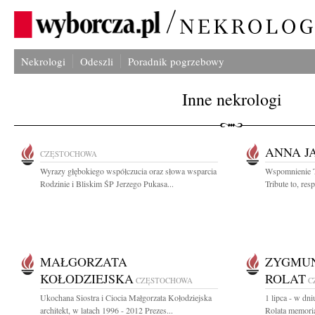
Nekrologi
Odeszli
Poradnik pogrzebowy
Inne nekrologi
ANNA J
CZĘSTOCHOWA
Wyrazy głębokiego współczucia oraz słowa wsparcia
Wspomnienie Tr
Rodzinie i Bliskim ŚP Jerzego Pukasa...
Tribute to, res
MAŁGORZATA
ZYGMUN
KOŁODZIEJSKA
ROLAT
CZĘSTOCHOWA
C
Ukochana Siostra i Ciocia Małgorzata Kołodziejska
1 lipca - w dn
architekt, w latach 1996 - 2012 Prezes...
Rolata memoria