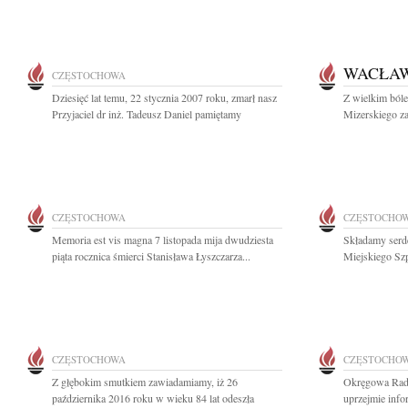
WACŁAW
CZĘSTOCHOWA
Dziesięć lat temu, 22 stycznia 2007 roku, zmarł nasz
Z wielkim ból
Przyjaciel dr inż. Tadeusz Daniel pamiętamy
Mizerskiego za
CZĘSTOCHOWA
CZĘSTOCHO
Memoria est vis magna 7 listopada mija dwudziesta
Składamy serd
piąta rocznica śmierci Stanisława Łyszczarza...
Miejskiego Szp
CZĘSTOCHOWA
CZĘSTOCHO
Z głębokim smutkiem zawiadamiamy, iż 26
Okręgowa Rad
października 2016 roku w wieku 84 lat odeszła
uprzejmie info