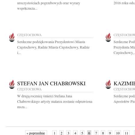
uroczystościach pogrzebowych oraz wyrazy
2016 roku odsz
współczucia...
CZĘSTOCHOWA
CZĘSTOCHO
Serdeczne podziękowania Prezydentowi Miasta
Serdeczne Pod
Częstochowy, Radzie Miasta Częstochowy, Radzie
Prezydenta Mi
i...
Częstochowy,..
STEFAN JAN CHABROWSKI
KAZIMI
CZĘSTOCHOWA
CZĘSTOCHO
W drugą rocznicę śmierci Stefana Jana
Serdeczne pod
Chabrowskiego artysty malarza zostanie odprawiona
Apostołów Piot
msza...
« poprzednie
1
2
3
4
5
6
7
8
9
10
11