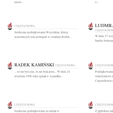
nasza...
o...
LUDMIŁ
CZĘSTOCHOWA
CZĘSTOCHO
Serdeczne podziękowania Wszystkim, którzy
W dniu 27 wrze
uczestniczyli oraz pomagali w ostatniej drodze...
bardzo bolesna
RADEK KAMIŃSKI
CZĘSTOCHOWA
CZĘSTOCHO
... to nie był czas, to nie była pora... W dniu 24
Podziękowani
września 1996 roku zginął w wypadku...
właścicielowi
Częstochowie o
CZĘSTOCHOWA
CZĘSTOCHO
Serdeczne podziękowania za udział w
Z głębokim żal