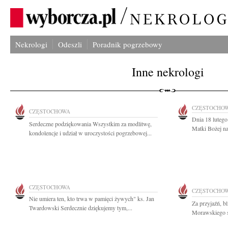
Nekrologi
Odeszli
Poradnik pogrzebowy
Inne nekrologi
CZĘSTOCHO
CZĘSTOCHOWA
Dnia 18 lutego
Serdeczne podziękowania Wszystkim za modlitwę,
Matki Bożej na
kondolencje i udział w uroczystości pogrzebowej...
CZĘSTOCHOWA
CZĘSTOCHO
Nie umiera ten, kto trwa w pamięci żywych" ks. Jan
Za przyjaźń, b
Twardowski Serdecznie dziękujemy tym,...
Morawskiego se